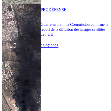
PRO
DÉFENSE
Guerre en Iran : la Commission confirme le
report de la diffusion des images satellites
de l’UE
28.07.2026