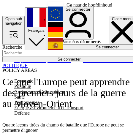
Ga naar de hoofdinhoud
Se connecter
Open sub
Close menu
English
navigation
Français
Deutsch
Vous êtes déconnecté.
Recherche
Se connecter
Español
Lumières éteintes
Se connecter
Rapporteur
Politique
Économie
Newsletters
Evénements
Em
POLITIQUE
POLICY AREAS
Ce que l'Europe peut apprendre
Economie
Politique
des premiers jours de la guerre
Agriculture et Alimentation
Santé
au Moyen-Orient
Technologies
Energie, Environnement et Transport
Défense
Quatre leçons tirées du champ de bataille que l'Europe ne peut se
permettre d'ignorer.