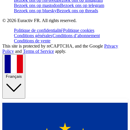
Bezoek ons op rss-feed
Bezoek ons op instagram
Bezoek ons op mastodon
Bezoek ons op telegram
Bezoek ons op bluesky
Bezoek ons op threads
©
2026
Euractiv FR. All rights reserved.
Politique de confidentialité
Politique cookies
Conditions générales
Conditions d’abonnement
Conditions de vente
This site is protected by reCAPTCHA, and the Google
Privacy
Policy
and
Terms of Service
apply.
Français