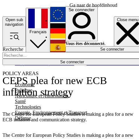
Ga naar de hoofdinhoud
Se connecter
Open sub
Close menu
English
navigation
Français
Deutsch
Vous êtes déconnecté.
Recherche
Se connecter
Español
Lumières éteintes
Se connecter
Rapporteur
Politique
Économie
Newsletters
Evénements
Em
POLICY AREAS
CEPS plea for new ECB
Economie
inflation strategy
Politique
Agriculture et Alimentation
Santé
Technologies
Energie, Environnement et Transport
The Centre for European Policy Studies is making a plea for a new
Défense
ECB inflation and communication strategy.
The Centre for European Policy Studies is making a plea for a new