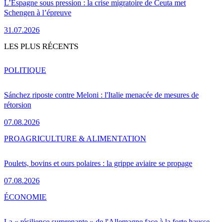
L’Espagne sous pression : la crise migratoire de Ceuta met
Schengen à l’épreuve
31.07.2026
LES PLUS RÉCENTS
POLITIQUE
Sánchez riposte contre Meloni : l'Italie menacée de mesures de
rétorsion
07.08.2026
PRO
AGRICULTURE & ALIMENTATION
Poulets, bovins et ours polaires : la grippe aviaire se propage
07.08.2026
ÉCONOMIE
La « résilience surprenante » de l'Allemagne face à la forte hausse