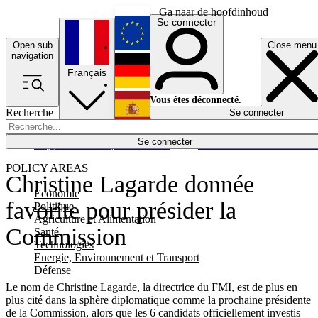
Ga naar de hoofdinhoud
Se connecter
Open sub
Close menu
English
navigation
Français
Deutsch
Vous êtes déconnecté.
Recherche
Se connecter
Español
Lumières éteintes
Se connecter
Rapporteur
Politique
Économie
Newsletters
Evénements
Em
POLICY AREAS
Christine Lagarde donnée
Economie
favorite pour présider la
Politique
Agriculture et Alimentation
Commission
Santé
Technologies
Energie, Environnement et Transport
Défense
Le nom de Christine Lagarde, la directrice du FMI, est de plus en
plus cité dans la sphère diplomatique comme la prochaine présidente
de la Commission, alors que les 6 candidats officiellement investis