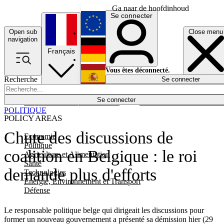
Ga naar de hoofdinhoud
Se connecter
Open sub
Close menu
English
navigation
Français
Deutsch
Vous êtes déconnecté.
Recherche
Se connecter
Español
Lumières éteintes
Se connecter
Rapporteur
Politique
Économie
Newsletters
Evénements
Em
POLITIQUE
POLICY AREAS
Chute des discussions de
Economie
Politique
coalition en Belgique : le roi
Agriculture et Alimentation
Santé
demande plus d'efforts
Technologies
Energie, Environnement et Transport
Défense
Le responsable politique belge qui dirigeait les discussions pour
former un nouveau gouvernement a présenté sa démission hier (29