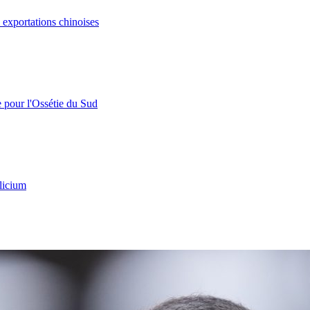
s exportations chinoises
e pour l'Ossétie du Sud
licium