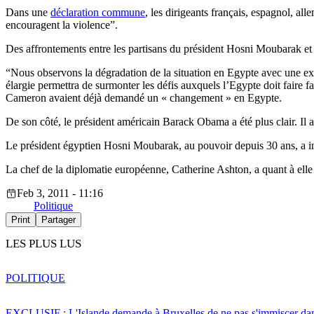
Dans une
déclaration commune
, les dirigeants français, espagnol, al
encouragent la violence”.
Des affrontements entre les partisans du président Hosni Moubarak et 
“Nous observons la dégradation de la situation en Egypte avec une ext
élargie permettra de surmonter les défis auxquels l’Egypte doit faire
Cameron avaient déjà demandé un « changement » en Egypte.
De son côté, le président américain Barack Obama a été plus clair. Il a
Le président égyptien Hosni Moubarak, au pouvoir depuis 30 ans, a indi
La chef de la diplomatie européenne, Catherine Ashton, a quant à elle 
Feb 3, 2011 - 11:16
Politique
Print
Partager
LES PLUS LUS
POLITIQUE
EXCLUSIF : L'Islande demande à Bruxelles de ne pas s'immiscer dan