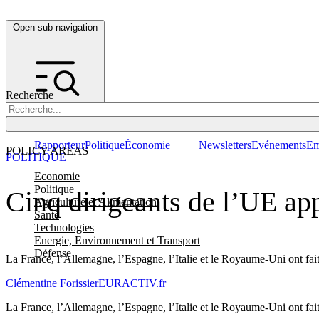
Open sub navigation
Recherche
Rapporteur
Politique
Économie
Newsletters
Evénements
Em
POLICY AREAS
POLITIQUE
Economie
Politique
Cinq dirigeants de l’UE app
Agriculture et Alimentation
Santé
Technologies
Energie, Environnement et Transport
Défense
La France, l’Allemagne, l’Espagne, l’Italie et le Royaume-Uni ont fait
Clémentine Forissier
EURACTIV.fr
La France, l’Allemagne, l’Espagne, l’Italie et le Royaume-Uni ont fait