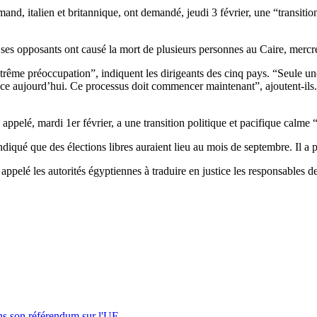
lemand, italien et britannique, ont demandé, jeudi 3 février, une “transit
ses opposants ont causé la mort de plusieurs personnes au Caire, mercre
rême préoccupation”, indiquent les dirigeants des cinq pays. “Seule un
 face aujourd’hui. Ce processus doit commencer maintenant”, ajoutent-i
 appelé, mardi 1er février, a une transition politique et pacifique calme
qué que des élections libres auraient lieu au mois de septembre. Il a pr
appelé les autorités égyptiennes à traduire en justice les responsables 
s son référendum sur l'UE