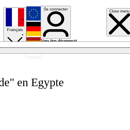
Se connecter
Close menu
English
Français
Deutsch
Vous êtes déconnecté.
Se connecter
Español
Lumières éteintes
ide" en Egypte