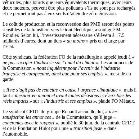
véhicules, plus lourds que leurs équivalents thermiques, avec leurs
deux moteurs, peuvent être plus polluants s’ils ne sont pas rechargés,
et ne permettront pas à eux seuls d’atteindre zéro émission.
Le coût de production et la reconversion des PME seront des points
sensibles de la transition vers le tout électrique, a souligné M.
Roudier. Selon lui, l’investissement nécessaire s’élèvera à 17,5
milliards d’euros, dont un tiers
« au moins »
pris en charge par
l’État.
Côté syndicats, la fédération FO de la métallurgie a appelé jeudi à
«
ne pas sacrifier l’industrie sur l’autel du climat »
. Les annonces de
la Commission
« nous inquiètent pour l’avenir de l’industrie
française et européenne, ainsi que pour ses emplois »
, met-elle en
garde.
« Il ne s’agit pas de remettre en cause l’urgence climatique »
, mais il
faut
« mesurer en amont et avant toutes décisions irréversibles les
réels impacts »
sur
« l’industrie et ses emplois »
, plaide FO Métaux.
Le syndicat CFDT du groupe Renault accueille, lui,
« avec
satisfaction les annonces »
de la Commission, qu’il juge
«
cohérentes avec le rapport »
, publié le 30 juin, de la centrale CFDT
et de la Fondation Hulot pour une
« transition juste »
dans
l’automobile.