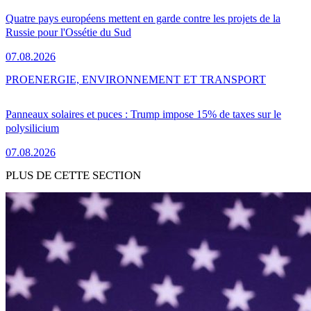
Quatre pays européens mettent en garde contre les projets de la
Russie pour l'Ossétie du Sud
07.08.2026
PRO
ENERGIE, ENVIRONNEMENT ET TRANSPORT
Panneaux solaires et puces : Trump impose 15% de taxes sur le
polysilicium
07.08.2026
PLUS DE CETTE SECTION