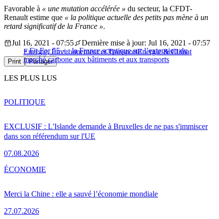
Favorable à
« une mutation accélérée »
du secteur, la CFDT-
Renault estime que
« la politique actuelle des petits pas mène à un
retard significatif de la France »
.
Jul 16, 2021 - 07:55
Dernière mise à jour: Jul 16, 2021 - 07:57
« Fit For 55 » : la France sceptique sur l’extension du
Energie, Environnement et Transport
Energie & Climat
marché carbone aux bâtiments et aux transports
Print
Partager
LES PLUS LUS
POLITIQUE
EXCLUSIF : L'Islande demande à Bruxelles de ne pas s'immiscer
dans son référendum sur l'UE
07.08.2026
ÉCONOMIE
Merci la Chine : elle a sauvé l’économie mondiale
27.07.2026