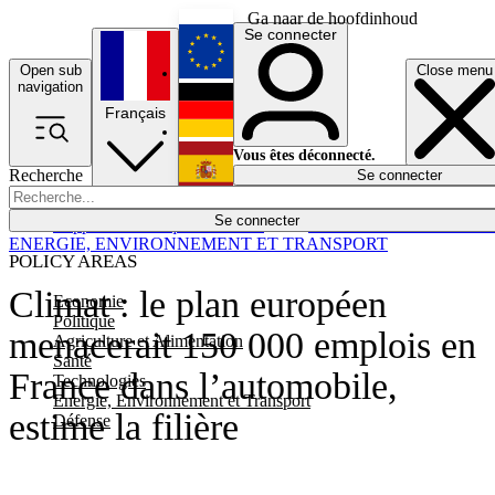
Ga naar de hoofdinhoud
Se connecter
Open sub
Close menu
English
navigation
Français
Deutsch
Vous êtes déconnecté.
Recherche
Se connecter
Español
Lumières éteintes
Se connecter
Rapporteur
Politique
Économie
Newsletters
Evénements
Em
ENERGIE, ENVIRONNEMENT ET TRANSPORT
POLICY AREAS
Climat : le plan européen
Economie
Politique
menacerait 150 000 emplois en
Agriculture et Alimentation
Santé
France dans l’automobile,
Technologies
Energie, Environnement et Transport
estime la filière
Défense