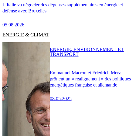
L’Italie va négocier des dépenses supplémentaires en énergie et
défense avec Bruxelles
05.08.2026
ENERGIE & CLIMAT
ENERGIE, ENVIRONNEMENT ET
TRANSPORT
Emmanuel Macron et Friedrich Merz
prônent un « réalignement » des politiques
énergétiques française et allemande
08.05.2025