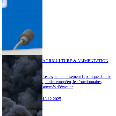
AGRICULTURE & ALIMENTATION
Les agriculteurs sèment la panique dans le
quartier européen, les fonctionnaires
sommés d’évacuer
18.12.2025