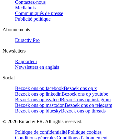
Contactez-nous
Mediahuis
Communiqués de presse
Publicité politique
Abonnements
Euractiv Pro
Newsletters
Rapporteur
Newsletters en anglais
Social
Bezoek ons op facebook
Bezoek ons op x
Bezoek ons op linkedin
Bezoek ons op youtube
Bezoek ons op rss-feed
Bezoek ons op instagram
Bezoek ons op mastodon
Bezoek ons op telegram
Bezoek ons op bluesky
Bezoek ons op threads
©
2026
Euractiv FR. All rights reserved.
Politique de confidentialité
Politique cookies
Conditions générales
Conditions d’abonnement