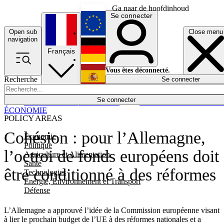
Ga naar de hoofdinhoud
Se connecter
Open sub
Close menu
English
navigation
Français
Deutsch
Vous êtes déconnecté.
Recherche
Se connecter
Español
Lumières éteintes
Se connecter
Rapporteur
Politique
Économie
Newsletters
Evénements
Em
ÉCONOMIE
POLICY AREAS
Cohésion : pour l’Allemagne,
Economie
Politique
l’octroi de fonds européens doit
Agriculture et Alimentation
Santé
être conditionné à des réformes
Technologies
Energie, Environnement et Transport
Défense
L’Allemagne a approuvé l’idée de la Commission européenne visant
à lier le prochain budget de l’UE à des réformes nationales et a