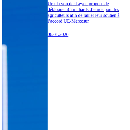
Ursula von der Leyen propose de
débloquer 45 milliards d’euros pour les
agriculteurs afin de rallier leur soutien à
l’accord UE-Mercosur
06.01.2026