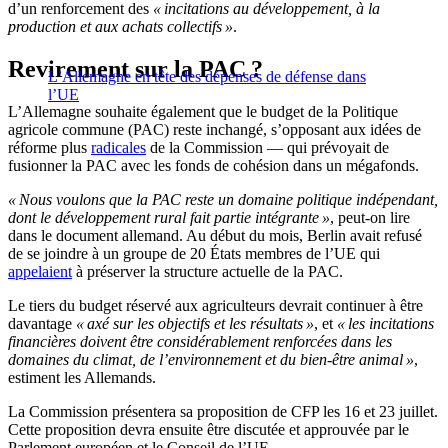
d’un renforcement des
« incitations au développement, à la
production et aux achats collectifs »
.
Revirement sur la PAC ?
L’Allemagne en tête des dépenses de défense dans
l’UE
L’Allemagne souhaite également que le budget de la Politique
agricole commune (PAC) reste inchangé, s’opposant aux idées de
réforme plus
radicales
de la Commission — qui prévoyait de
fusionner la PAC avec les fonds de cohésion dans un mégafonds.
« Nous voulons que la PAC reste un domaine politique indépendant,
dont le développement rural fait partie intégrante »
, peut-on lire
dans le document allemand. Au début du mois, Berlin avait refusé
de se joindre à un groupe de 20 États membres de l’UE qui
appelaient
à préserver la structure actuelle de la PAC.
Le tiers du budget réservé aux agriculteurs devrait continuer à être
davantage
« axé sur les objectifs et les résultats »
, et
« les incitations
financières doivent être considérablement renforcées dans les
domaines du climat, de l’environnement et du bien-être animal »
,
estiment les Allemands.
La Commission présentera sa proposition de CFP les 16 et 23 juillet.
Cette proposition devra ensuite être discutée et approuvée par le
Parlement européen et le Conseil de l’UE.