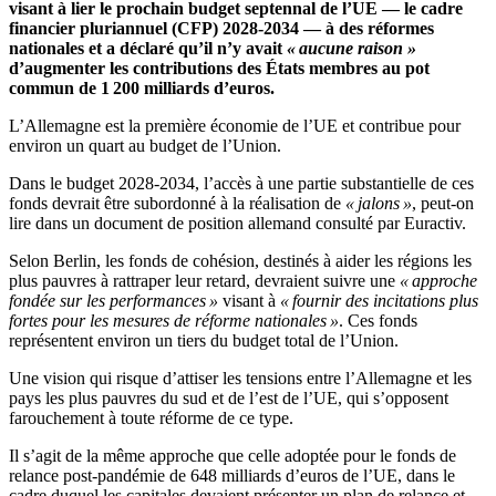
visant à lier le prochain budget septennal de l’UE — le cadre
financier pluriannuel (CFP) 2028-2034 — à des réformes
nationales et a déclaré qu’il n’y avait
« aucune raison »
d’augmenter les contributions des États membres au pot
commun de 1 200 milliards d’euros.
L’Allemagne est la première économie de l’UE et contribue pour
environ un quart au budget de l’Union.
Dans le budget 2028-2034, l’accès à une partie substantielle de ces
fonds devrait être subordonné à la réalisation de
« jalons »
, peut-on
lire dans un document de position allemand consulté par Euractiv.
Selon Berlin, les fonds de cohésion, destinés à aider les régions les
plus pauvres à rattraper leur retard, devraient suivre une
« approche
fondée sur les performances »
visant à
« fournir des incitations plus
fortes pour les mesures de réforme nationales »
. Ces fonds
représentent environ un tiers du budget total de l’Union.
Une vision qui risque d’attiser les tensions entre l’Allemagne et les
pays les plus pauvres du sud et de l’est de l’UE, qui s’opposent
farouchement à toute réforme de ce type.
Il s’agit de la même approche que celle adoptée pour le fonds de
relance post-pandémie de 648 milliards d’euros de l’UE, dans le
cadre duquel les capitales devaient présenter un plan de relance et