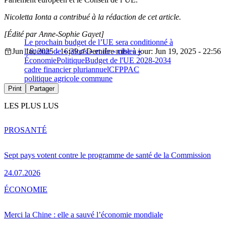
Nicoletta Ionta a contribué à la rédaction de cet article.
[Édité par Anne-Sophie Gayet]
Le prochain budget de l’UE sera conditionné à
Jun 16, 2025 - 16:39
l’atteinte de « jalons » et de « cibles »
Dernière mise à jour: Jun 19, 2025 - 22:56
Économie
Politique
Budget de l'UE 2028-2034
cadre financier pluriannuel
CFP
PAC
politique agricole commune
Print
Partager
LES PLUS LUS
PRO
SANTÉ
Sept pays votent contre le programme de santé de la Commission
24.07.2026
ÉCONOMIE
Merci la Chine : elle a sauvé l’économie mondiale