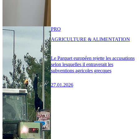
PRO
AGRICULTURE & ALIMENTATION
Le Parquet européen rejette les accusations
selon lesquelles il entraverait les
subventions agricoles grecques
27.01.2026