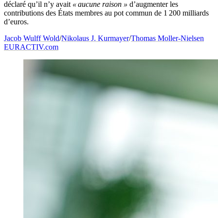
déclaré qu’il n’y avait
« aucune raison »
d’augmenter les
contributions des États membres au pot commun de 1 200 milliards
d’euros.
Jacob Wulff Wold
/
Nikolaus J. Kurmayer
/
Thomas Moller-Nielsen
EURACTIV.com