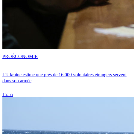
PRO
ÉCONOMIE
L'Ukraine estime que près de 16 000 volontaires étrangers servent
dans son armée
15:55