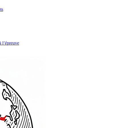
ts
à l’épreuve