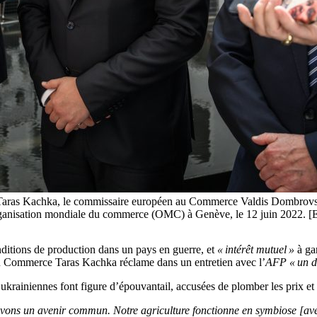
Taras Kachka, le commissaire européen au Commerce Valdis Dombrovski
l’Organisation mondiale du commerce (OMC) à Genève, le 12 juin 2
ditions de production dans un pays en guerre, et
« intérêt mutuel »
à gar
 au Commerce Taras Kachka réclame dans un entretien avec l’
AFP
« un d
s ukrainiennes font figure d’épouvantail, accusées de plomber les prix e
ons un avenir commun. Notre agriculture fonctionne en symbiose [avec 