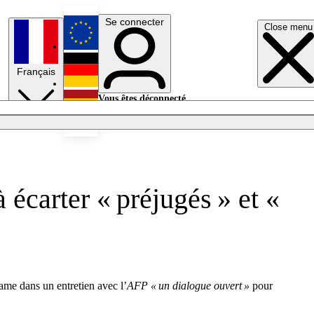
Se connecter
Close menu
English
Français
Deutsch
Vous êtes déconnecté.
Se connecter
Español
Lumières éteintes
à écarter « préjugés » et «
ame dans un entretien avec l’
AFP
« un dialogue ouvert »
pour