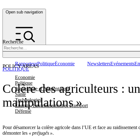
Open sub navigation
Recherche
Rapporteur
Politique
Économie
Newsletters
Evénements
Em
POLICY AREAS
POLITIQUE
Economie
Politique
Colère des agriculteurs : un
Agriculture et Alimentation
Santé
manipulations »
Technologies
Energie, Environnement et Transport
Défense
Pour désamorcer la colère agricole dans l’UE et face au raidissement
démonter les
« préjugés »
.