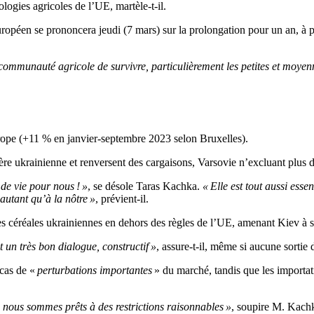
logies agricoles de l’UE, martèle-t-il.
péen se prononcera jeudi (7 mars) sur la prolongation pour un an, à pa
communauté agricole de survivre, particulièrement les petites et moyen
rope (+11 % en janvier-septembre 2023 selon Bruxelles).
tière ukrainienne et renversent des cargaisons, Varsovie n’excluant plus
 de vie pour nous ! »
, se désole Taras Kachka.
« Elle est tout aussi esse
autant qu’à la nôtre »
, prévient-il.
es céréales ukrainiennes en dehors des règles de l’UE, amenant Kiev à
 un très bon dialogue, constructif »
, assure-t-il, même si aucune sortie
cas de «
perturbations importantes
» du marché, tandis que les importati
 nous sommes prêts à des restrictions raisonnables »
, soupire M. Kach