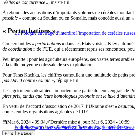
réelles de concurrence »
, insiste-t-il.
À rebours des accusations d’importants volumes de céréales inondant l
possible »
comme au Soudan ou en Somalie, mais concède aussi un
«
« Perturbations »
La Pologne envisage d’interdire l’importation de céréales russe
Concernant les
« perturbations »
dans les États voisins, Kiev a donné
de coordination »
de l’UE, qui a récemment repris ses rencontres, pou
Peu importe : pour les agriculteurs européens, ses vastes terres arabl
à la taille moyenne colossale de ses exploitations.
Pour Taras Kachka, les chiffres camouflent une multitude de petits pr
pas David contre Goliath »
, réplique-t-il.
Les agriculteurs ukrainiens importent une partie de leurs engrais de P
pires prix, tandis que leurs homologues polonais ont le luxe d’attendr
En vertu de l’accord d’association de 2017, l’Ukraine s’est
« beaucoup
contestent les organisations agricoles de l’UE.
Mar 6, 2024 - 09:34
Dernière mise à jour: Mar 6, 2024 - 10:59
La Pologne envisage d’interdire l’importation de céréales russe
Politique
#agriculteursencolere
Chine
Colère agricole
colère des a
Print
Partager