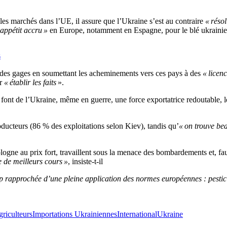
es marchés dans l’UE, il assure que l’Ukraine s’est au contraire
« réso
 appétit accru »
en Europe, notamment en Espagne, pour le blé ukrainie
s
 des gages en soumettant les acheminements vers ces pays à des
« licen
r
« établir les faits
».
es font de l’Ukraine, même en guerre, une force exportatrice redoutable,
oducteurs (86 % des exploitations selon Kiev), tandis qu’
« on trouve be
ologne au prix fort, travaillent sous la menace des bombardements et, fa
e de meilleurs cours »
, insiste-t-il
 rapprochée d’une pleine application des normes européennes : pestic
s
griculteurs
Importations Ukrainiennes
International
Ukraine