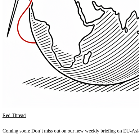
Red Thread
Coming soon: Don’t miss out on our new weekly briefing on EU-Asia 