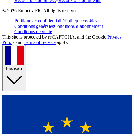
Bezoek ons op bluesky
Bezoek ons op threads
©
2026
Euractiv FR. All rights reserved.
Politique de confidentialité
Politique cookies
Conditions générales
Conditions d’abonnement
Conditions de vente
This site is protected by reCAPTCHA, and the Google
Privacy
Policy
and
Terms of Service
apply.
Français