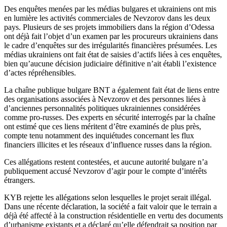
Des enquêtes menées par les médias bulgares et ukrainiens ont mis
en lumière les activités commerciales de Nevzorov dans les deux
pays. Plusieurs de ses projets immobiliers dans la région d’Odessa
ont déjà fait l’objet d’un examen par les procureurs ukrainiens dans
le cadre d’enquêtes sur des irrégularités financières présumées. Les
médias ukrainiens ont fait état de saisies d’actifs liées à ces enquêtes,
bien qu’aucune décision judiciaire définitive n’ait établi l’existence
d’actes répréhensibles.
La chaîne publique bulgare BNT a également fait état de liens entre
des organisations associées à Nevzorov et des personnes liées à
d’anciennes personnalités politiques ukrainiennes considérées
comme pro-russes. Des experts en sécurité interrogés par la chaîne
ont estimé que ces liens méritent d’être examinés de plus près,
compte tenu notamment des inquiétudes concernant les flux
financiers illicites et les réseaux d’influence russes dans la région.
Ces allégations restent contestées, et aucune autorité bulgare n’a
publiquement accusé Nevzorov d’agir pour le compte d’intérêts
étrangers.
KYB rejette les allégations selon lesquelles le projet serait illégal.
Dans une récente déclaration, la société a fait valoir que le terrain a
déjà été affecté à la construction résidentielle en vertu des documents
d’urbanisme existants et a déclaré qu’elle défendrait sa position par