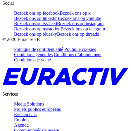
Social
Bezoek ons op facebook
Bezoek ons op x
Bezoek ons op linkedin
Bezoek ons op youtube
Bezoek ons op rss-feed
Bezoek ons op instagram
Bezoek ons op mastodon
Bezoek ons op telegram
Bezoek ons op bluesky
Bezoek ons op threads
©
2026
Euractiv FR
Politique de confidentialité
Politique cookies
Conditions générales
Conditions d’abonnement
Conditions de vente
Services
Media Solutions
Projets publics européens
Evénements
Emplois
Agenda
Communiqués de presse