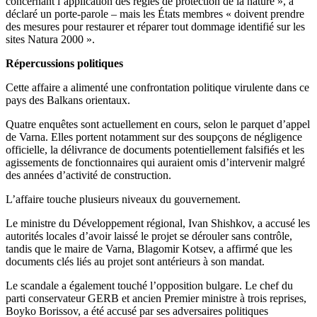
concernant l’application des règles de protection de la nature », a
déclaré un porte-parole – mais les États membres « doivent prendre
des mesures pour restaurer et réparer tout dommage identifié sur les
sites Natura 2000 ».
Répercussions politiques
Cette affaire a alimenté une confrontation politique virulente dans ce
pays des Balkans orientaux.
Quatre enquêtes sont actuellement en cours, selon le parquet d’appel
de Varna. Elles portent notamment sur des soupçons de négligence
officielle, la délivrance de documents potentiellement falsifiés et les
agissements de fonctionnaires qui auraient omis d’intervenir malgré
des années d’activité de construction.
L’affaire touche plusieurs niveaux du gouvernement.
Le ministre du Développement régional, Ivan Shishkov, a accusé les
autorités locales d’avoir laissé le projet se dérouler sans contrôle,
tandis que le maire de Varna, Blagomir Kotsev, a affirmé que les
documents clés liés au projet sont antérieurs à son mandat.
Le scandale a également touché l’opposition bulgare. Le chef du
parti conservateur GERB et ancien Premier ministre à trois reprises,
Boyko Borissov, a été accusé par ses adversaires politiques