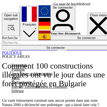
Ga naar de hoofdinhoud
Se connecter
Open sub
Close menu
English
navigation
Français
Deutsch
Vous êtes déconnecté.
Recherche
Se connecter
Español
Lumières éteintes
Se connecter
Rapporteur
Politique
Économie
Newsletters
Evénements
Em
POLITIQUE
POLICY AREAS
Comment 100 constructions
Economie
Politique
illégales ont vu le jour dans une
Agriculture et Alimentation
Santé
forêt protégée en Bulgarie
Technologies
Energie, Environnement et Transport
Défense
Un vaste lotissement construit sans aucun permis dans une zone
Natura 2000 a déclenché une polémique : qui a laissé faire cela ?