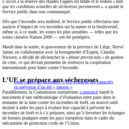
L’accès à la réserve des Hautes Fagnes est limité et le restera
« tant
que les conditions actuelles de sécheresse persisteront »
, a ajouté le
Service public dans son communiqué.
Dès que l’incendie sera maîtrisé, le Service public effectuera une
analyse d’impact de ces incendies sur la nature et la biodiversité,
même si, à ce stade, les zones les plus sensibles — telles que les
zones classées Natura 2000 — ont été protégées.
Mardi dans la soirée, le gouverneur de la province de Liège, Hervé
Jamar, en collaboration avec la bourgmestre d’Eupen, Claudia
Niessen, a décidé de déclencher la
« phase provinciale »
de gestion
de crise, ce qui devrait permettre de renforcer la coopération
internationale pour lutter contre l’incendie.
L’UE se prépare aux sécheresses
Lutte contre les incendies : l’UE a doublé ses capacités
en prévision d’un été « intense »
Parallèlement, la Commission européenne
a annoncé
mardi le
lancement d’une méthodologie d’évaluation entre pairs dans le
domaine de la lutte contre les incendies de forêt, un nouvel outil
destiné à aider les pays à évaluer leur capacité à prévenir les
incendies de forêt et à s’y préparer, ainsi qu’à favoriser les échanges
de bonnes pratiques entre les pays européens dans le cadre du
mécanisme de protection civile de l’Union.