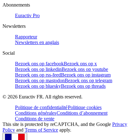
Abonnements
Euractiv Pro
Newsletters
Rapporteur
Newsletters en anglais
Social
Bezoek ons op facebook
Bezoek ons op x
Bezoek ons op linkedin
Bezoek ons op youtube
Bezoek ons op rss-feed
Bezoek ons op instagram
Bezoek ons op mastodon
Bezoek ons op telegram
Bezoek ons op bluesky
Bezoek ons op threads
©
2026
Euractiv FR. All rights reserved.
Politique de confidentialité
Politique cookies
Conditions générales
Conditions d’abonnement
Conditions de vente
This site is protected by reCAPTCHA, and the Google
Privacy
Policy
and
Terms of Service
apply.