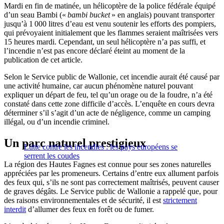
Mardi en fin de matinée, un hélicoptère de la police fédérale équipé
d’un seau Bambi
(«
bambi bucket
» en anglais) pouvant transporter
jusqu’à 1 000 litres d’eau est venu soutenir les efforts des pompiers,
qui prévoyaient initialement que les flammes seraient maîtrisées vers
15 heures mardi. Cependant, un seul hélicoptère n’a pas suffi, et
l’incendie n’est pas encore déclaré éteint au moment de la
publication de cet article.
Selon le Service public de Wallonie, cet incendie aurait été causé par
une activité humaine, car aucun phénomène naturel
pouvant
expliquer un départ de feu
, tel qu’un orage ou de la foudre,
n’a été
constaté
dans cette zone difficile d’accès. L’enquête en cours devra
déterminer s’il s’agit d’un acte de négligence, comme un camping
illégal, ou d’un incendie criminel.
Un parc naturel prestigieux
Lutte contre les incendies : les pays européens se
serrent les coudes
La région des Hautes Fagnes est connue pour ses zones naturelles
appréciées par les promeneurs. Certains d’entre eux allument parfois
des feux qui, s’ils ne sont pas correctement maîtrisés, peuvent causer
de graves dégâts. Le Service public de Wallonie a rappelé que, pour
des raisons environnementales et de sécurité, il est
strictement
interdit
d’allumer des feux en forêt ou de fumer.