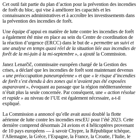
Cet outil fait partie du plan d’action pour la prévention des incendies
de forêt du bloc, qui vise à améliorer les capacités et les
connaissances administratives et à accroître les investissements dans
la prévention des incendies de forêt.
Une équipe d’appui en matière de lutte contre les incendies de forêt
a également été mise en place au sein du Centre de coordination de
la réaction d’urgence (ERCC) dans le but de
« permettre un suivi et
une analyse en temps quasi réel de la situation liée aux incendies de
forêt de la mi-juin à la mi-septembre »
, a ajouté la Commission.
Janez Lenarčič, commissaire européen chargé de la Gestion des
crises, a déclaré que les incendies de forêt sont maintenant devenus
« une préoccupation paneuropéenne »
et que
« le risque d’incendies
de forêt s’est étendu à des zones qui n’avaient pas été exposées
auparavant »
, évoquant au passage que la région méditerranéenne
n’était plus la seule concernée. Par conséquent, une
« action résolue
et rapide »
au niveau de l’UE est également nécessaire, a-t-il
expliqué.
La Commission a annoncé qu’elle avait aussi doublé la flotte
aérienne de lutte contre les incendies rescEU pour l’été 2023. Cette
dernière comprend désormais 24 avions et 4 hélicoptères provenant
de 10 pays européens — à savoir Chypre, la République tchèque,
l’Allemagne, la Grèce, l’Espagne, la France, la Croatie, l’Italie, le