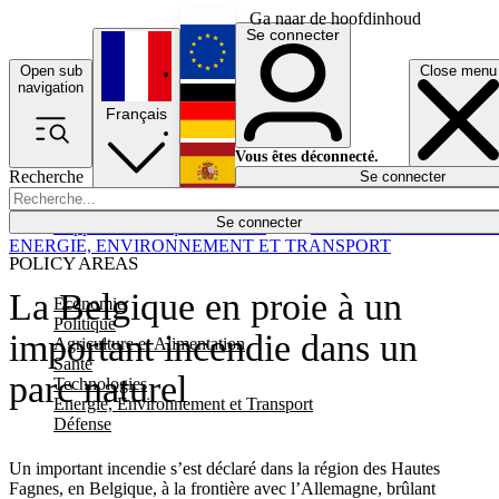
Ga naar de hoofdinhoud
Se connecter
Open sub
Close menu
English
navigation
Français
Deutsch
Vous êtes déconnecté.
Recherche
Se connecter
Español
Lumières éteintes
Se connecter
Rapporteur
Politique
Économie
Newsletters
Evénements
Em
ENERGIE, ENVIRONNEMENT ET TRANSPORT
POLICY AREAS
La Belgique en proie à un
Economie
Politique
important incendie dans un
Agriculture et Alimentation
Santé
parc naturel
Technologies
Energie, Environnement et Transport
Défense
Un important incendie s’est déclaré dans la région des Hautes
Fagnes, en Belgique, à la frontière avec l’Allemagne, brûlant