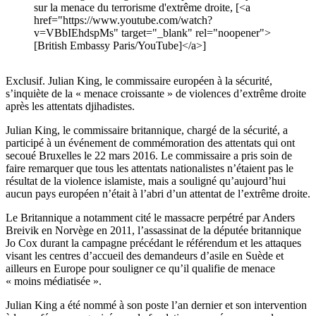
sur la menace du terrorisme d'extrême droite, [<a
href="https://www.youtube.com/watch?
v=VBbIEhdspMs" target="_blank" rel="noopener">
[British Embassy Paris/YouTube]</a>]
Exclusif. Julian King, le commissaire européen à la sécurité,
s’inquiète de la « menace croissante » de violences d’extrême droite
après les attentats djihadistes.
Julian King, le commissaire britannique, chargé de la sécurité, a
participé à un événement de commémoration des attentats qui ont
secoué Bruxelles le 22 mars 2016. Le commissaire a pris soin de
faire remarquer que tous les attentats nationalistes n’étaient pas le
résultat de la violence islamiste, mais a souligné qu’aujourd’hui
aucun pays européen n’était à l’abri d’un attentat de l’extrême droite.
Le Britannique a notamment cité le massacre perpétré par Anders
Breivik en Norvège en 2011, l’assassinat de la députée britannique
Jo Cox durant la campagne précédant le référendum et les attaques
visant les centres d’accueil des demandeurs d’asile en Suède et
ailleurs en Europe pour souligner ce qu’il qualifie de menace
« moins médiatisée ».
Julian King a été nommé à son poste l’an dernier et son intervention