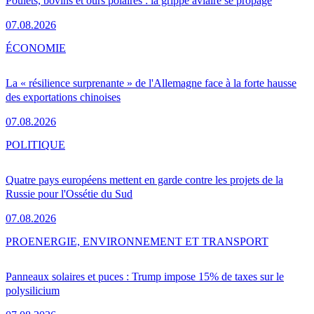
Poulets, bovins et ours polaires : la grippe aviaire se propage
07.08.2026
ÉCONOMIE
La « résilience surprenante » de l'Allemagne face à la forte hausse
des exportations chinoises
07.08.2026
POLITIQUE
Quatre pays européens mettent en garde contre les projets de la
Russie pour l'Ossétie du Sud
07.08.2026
PRO
ENERGIE, ENVIRONNEMENT ET TRANSPORT
Panneaux solaires et puces : Trump impose 15% de taxes sur le
polysilicium