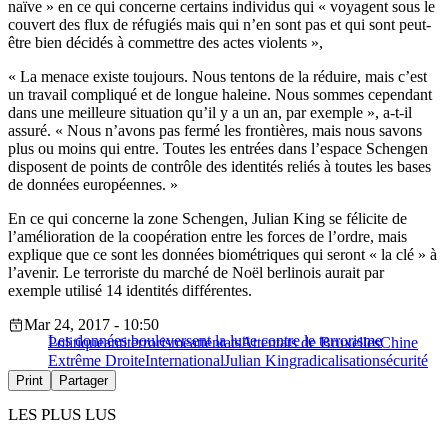
naïve » en ce qui concerne certains individus qui « voyagent sous le
couvert des flux de réfugiés mais qui n’en sont pas et qui sont peut-
être bien décidés à commettre des actes violents »,
« La menace existe toujours. Nous tentons de la réduire, mais c’est
un travail compliqué et de longue haleine. Nous sommes cependant
dans une meilleure situation qu’il y a un an, par exemple », a-t-il
assuré. « Nous n’avons pas fermé les frontières, mais nous savons
plus ou moins qui entre. Toutes les entrées dans l’espace Schengen
disposent de points de contrôle des identités reliés à toutes les bases
de données européennes. »
En ce qui concerne la zone Schengen, Julian King se félicite de
l’amélioration de la coopération entre les forces de l’ordre, mais
explique que ce sont les données biométriques qui seront « la clé » à
l’avenir. Le terroriste du marché de Noël berlinois aurait par
exemple utilisé 14 identités différentes.
Mar 24, 2017 - 10:50
Les données bouleversent la lutte contre le terrorisme
Politique
antiterrorisme
attentats
Attentats de Bruxelles
Chine
Extrême Droite
International
Julian King
radicalisation
sécurité
Print
Partager
LES PLUS LUS