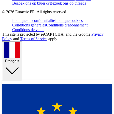
Bezoek ons op bluesky
Bezoek ons op threads
©
2026
Euractiv FR. All rights reserved.
Politique de confidentialité
Politique cookies
Conditions générales
Conditions d’abonnement
Conditions de vente
This site is protected by reCAPTCHA, and the Google
Privacy
Policy
and
Terms of Service
apply.
Français