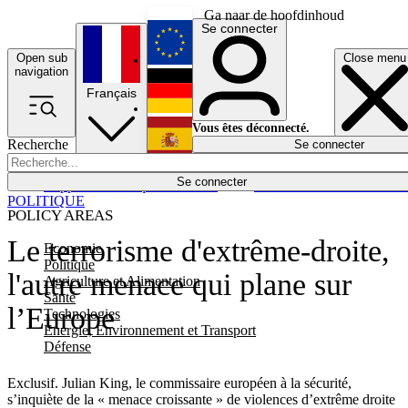
Ga naar de hoofdinhoud
Se connecter
Open sub
Close menu
English
navigation
Français
Deutsch
Vous êtes déconnecté.
Recherche
Se connecter
Español
Lumières éteintes
Se connecter
Rapporteur
Politique
Économie
Newsletters
Evénements
Em
POLITIQUE
POLICY AREAS
Le terrorisme d'extrême-droite,
Economie
Politique
l'autre menace qui plane sur
Agriculture et Alimentation
Santé
l’Europe
Technologies
Energie, Environnement et Transport
Défense
Exclusif. Julian King, le commissaire européen à la sécurité,
s’inquiète de la « menace croissante » de violences d’extrême droite