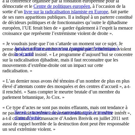
à la conférence organisée par la fondation européenne pour la
démocratie et le
Centre de politiques européen
, à l’occasion de la
sortie d’un
livre sur la radicalisation islamiste en Europe
, fait partie
de ses rares apparitions publiques. Il a indiqué à un parterre constitué
de décideurs politiques et de fonctionnaires qu’outre le djihadisme
européen, l’UE ferait bien de « garder également à l’esprit la menace
croissance que représente l’extrémisme violent de droite ».
« Je voudrais juste que l’on s’attarde un moment sur ce sujet. Je
Juncker nomme un nouveau commissaire britannique à
pense qu’aucun État membre n’est épargné par l’extrémisme violent
la sécurité
de droite », a-t-il insisté. « Le programme d’aujourd’hui se concentre
sur la radicalisation djihadiste, mais il faut reconnaitre que les
mouvements d’extrême-droite ont un impact sur cette
radicalisation. »
« L’an dernier nous avons été témoins d’un nombre de plus en plus
élevé d’attentats contre des mosquées et des centres d’accueil », a-t-
il renchéri. « Sans compter le meurtre brutale d’un membre du
parlement britannique, Jo Cox. »
« Ce type d’actes ne sont pas moins effarants, mais ont tendance à
Brexit : suspension de la campagne après le meurtre
ne pas recevoir la même couverture médiatique et le même intérêt »,
d’une députée
a-t-il continué. « Le massacre d’Anders Breivik en juillet 2011 sert
aussi de rappel horrible de la destruction dont peut être responsable
un seul extrémiste violent. »