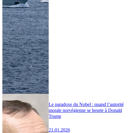
Le paradoxe du Nobel : quand l’autorité
morale norvégienne se heurte à Donald
Trump
21.01.2026