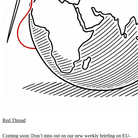
Red Thread
Coming soon: Don’t miss out on our new weekly briefing on EU-