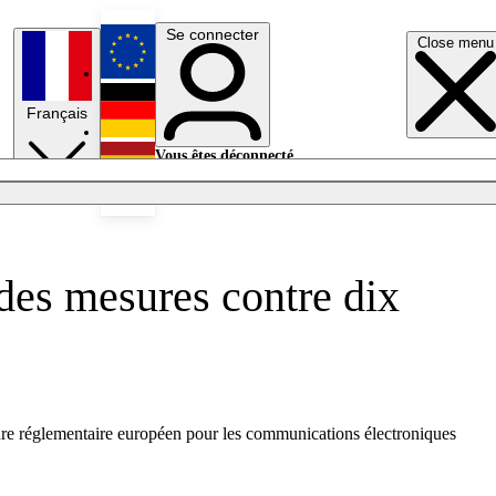
Se connecter
Close menu
English
Français
Deutsch
Vous êtes déconnecté.
Se connecter
Español
Lumières éteintes
des mesures contre dix
dre réglementaire européen pour les communications électroniques