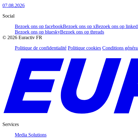
07.08.2026
Social
Bezoek ons op facebook
Bezoek ons op x
Bezoek ons op linked
Bezoek ons op bluesky
Bezoek ons op threads
©
2026
Euractiv FR
Politique de confidentialité
Politique cookies
Conditions généra
Services
Media Solutions