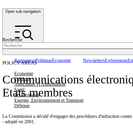
Open sub navigation
Recherche
Rapporteur
Politique
Économie
Newsletters
Evénements
Em
POLICY AREAS
Economie
Communications électroniq
Politique
Agriculture et Alimentation
Etats membres
Santé
Technologies
Energie, Environnement et Transport
Défense
La Commission a décidé d'engager des procédures d'infraction contre 
- adopté en 2001.