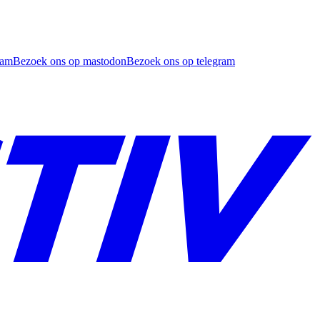
ram
Bezoek ons op mastodon
Bezoek ons op telegram