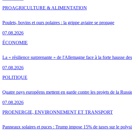
PRO
AGRICULTURE & ALIMENTATION
Poulets, bovins et ours polaires : la grippe aviaire se propage
07.08.2026
ÉCONOMIE
La « résilience surprenante » de l'Allemagne face à la forte hausse de
07.08.2026
POLITIQUE
Quatre pays européens mettent en garde contre les projets de la Russi
07.08.2026
PRO
ENERGIE, ENVIRONNEMENT ET TRANSPORT
Panneaux solaires et puces : Trump impose 15% de taxes sur le polysi