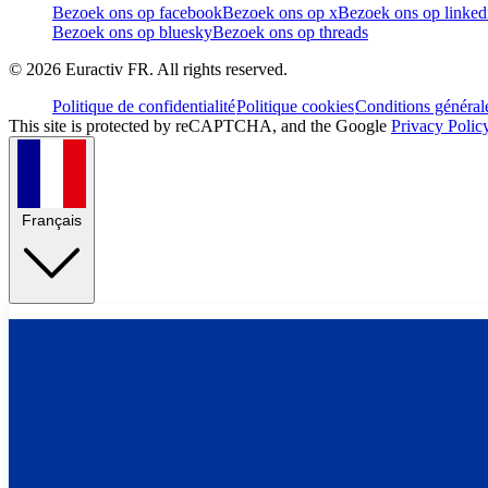
Bezoek ons op facebook
Bezoek ons op x
Bezoek ons op linked
Bezoek ons op bluesky
Bezoek ons op threads
©
2026
Euractiv FR. All rights reserved.
Politique de confidentialité
Politique cookies
Conditions général
This site is protected by reCAPTCHA, and the Google
Privacy Polic
Français