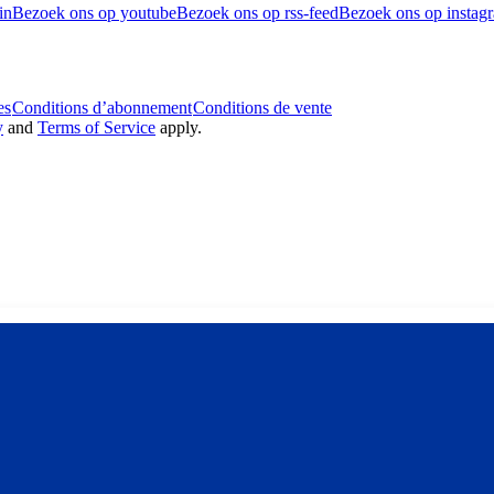
in
Bezoek ons op youtube
Bezoek ons op rss-feed
Bezoek ons op instag
es
Conditions d’abonnement
Conditions de vente
y
and
Terms of Service
apply.