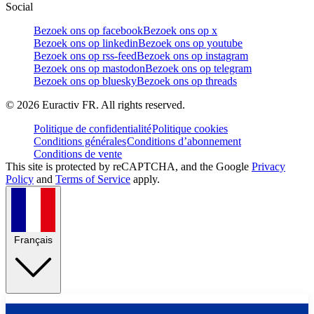
Social
Bezoek ons op facebook
Bezoek ons op x
Bezoek ons op linkedin
Bezoek ons op youtube
Bezoek ons op rss-feed
Bezoek ons op instagram
Bezoek ons op mastodon
Bezoek ons op telegram
Bezoek ons op bluesky
Bezoek ons op threads
©
2026
Euractiv FR. All rights reserved.
Politique de confidentialité
Politique cookies
Conditions générales
Conditions d’abonnement
Conditions de vente
This site is protected by reCAPTCHA, and the Google
Privacy
Policy
and
Terms of Service
apply.
Français