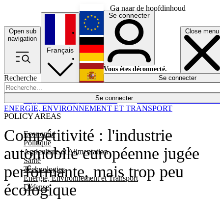
Ga naar de hoofdinhoud
Se connecter
Open sub
Close menu
English
navigation
Français
Deutsch
Vous êtes déconnecté.
Recherche
Se connecter
Español
Lumières éteintes
Se connecter
Rapporteur
Politique
Économie
Newsletters
Evénements
Em
ENERGIE, ENVIRONNEMENT ET TRANSPORT
POLICY AREAS
Compétitivité : l'industrie
Economie
Politique
automobile européenne jugée
Agriculture et Alimentation
Santé
performante, mais trop peu
Technologies
Energie, Environnement et Transport
écologique
Défense