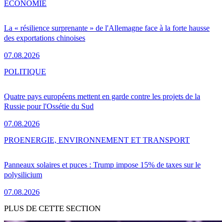
ÉCONOMIE
La « résilience surprenante » de l'Allemagne face à la forte hausse
des exportations chinoises
07.08.2026
POLITIQUE
Quatre pays européens mettent en garde contre les projets de la
Russie pour l'Ossétie du Sud
07.08.2026
PRO
ENERGIE, ENVIRONNEMENT ET TRANSPORT
Panneaux solaires et puces : Trump impose 15% de taxes sur le
polysilicium
07.08.2026
PLUS DE CETTE SECTION