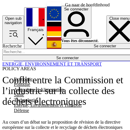
Ga naar de hoofdinhoud
Se connecter
Open sub
Close menu
English
navigation
Français
Deutsch
Vous êtes déconnecté.
Recherche
Se connecter
Español
Lumières éteintes
Se connecter
Rapporteur
Politique
Économie
Newsletters
Evénements
Em
ENERGIE, ENVIRONNEMENT ET TRANSPORT
POLICY AREAS
Conflit entre la Commission et
Economie
Politique
l’industrie sur la collecte des
Agriculture et Alimentation
Santé
déchets électroniques
Technologies
Energie, Environnement et Transport
Défense
Au cours d’un débat sur la proposition de révision de la directive
européenne sur la collecte et le recyclage de déchets électroniques