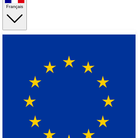
Français