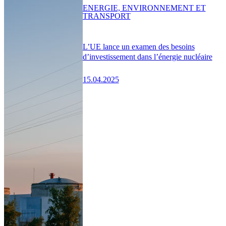
ENERGIE, ENVIRONNEMENT ET
TRANSPORT
L’UE lance un examen des besoins
d’investissement dans l’énergie nucléaire
15.04.2025