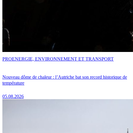
PRO
ENERGIE, ENVIRONNEMENT ET TRANSPORT
Nouveau dôme de chaleur : l’Autriche bat son record historique de
température
05.08.2026