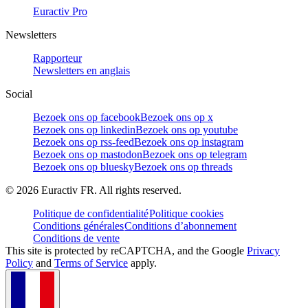
Euractiv Pro
Newsletters
Rapporteur
Newsletters en anglais
Social
Bezoek ons op facebook
Bezoek ons op x
Bezoek ons op linkedin
Bezoek ons op youtube
Bezoek ons op rss-feed
Bezoek ons op instagram
Bezoek ons op mastodon
Bezoek ons op telegram
Bezoek ons op bluesky
Bezoek ons op threads
©
2026
Euractiv FR. All rights reserved.
Politique de confidentialité
Politique cookies
Conditions générales
Conditions d’abonnement
Conditions de vente
This site is protected by reCAPTCHA, and the Google
Privacy
Policy
and
Terms of Service
apply.