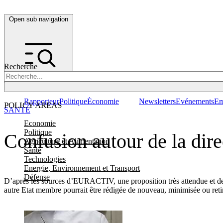
Open sub navigation
Recherche
Rapporteur
Politique
Économie
Newsletters
Evénements
Em
POLICY AREAS
SANTÉ
Economie
Politique
Confusion autour de la dire
Agriculture et Alimentation
Santé
Technologies
Energie, Environnement et Transport
Défense
D’après les sources d’EURACTIV, une proposition très attendue et des
autre Etat membre pourrait être rédigée de nouveau, minimisée ou reti