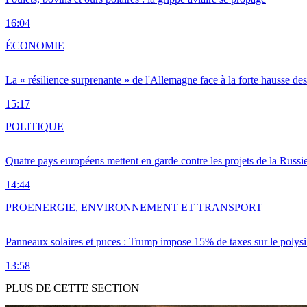
16:04
ÉCONOMIE
La « résilience surprenante » de l'Allemagne face à la forte hausse de
15:17
POLITIQUE
Quatre pays européens mettent en garde contre les projets de la Russi
14:44
PRO
ENERGIE, ENVIRONNEMENT ET TRANSPORT
Panneaux solaires et puces : Trump impose 15% de taxes sur le polysi
13:58
PLUS DE CETTE SECTION