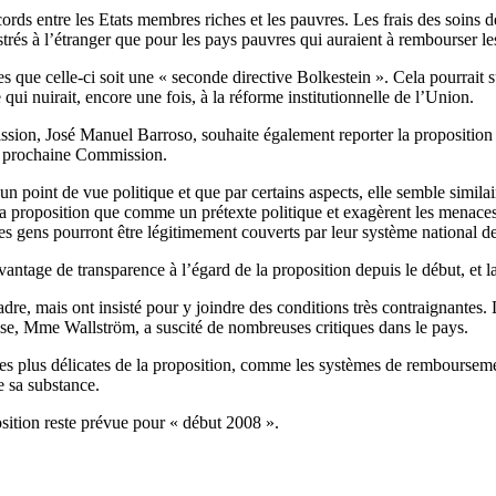
rds entre les Etats membres riches et les pauvres. Les frais des soins d
rés à l’étranger que pour les pays pauvres qui auraient à rembourser les
tes que celle-ci soit une « seconde directive Bolkestein ». Cela pourrait
 qui nuirait, encore une fois, à la réforme institutionnelle de l’Union.
mission, José Manuel Barroso, souhaite également reporter la proposition
 la prochaine Commission.
un point de vue politique et que par certains aspects, elle semble simila
a proposition que comme un prétexte politique et exagèrent les menaces. S
es gens pourront être légitimement couverts par leur système national de 
ntage de transparence à l’égard de la proposition depuis le début, et la
re, mais ont insisté pour y joindre des conditions très contraignantes. 
e, Mme Wallström, a suscité de nombreuses critiques dans le pays.
 les plus délicates de la proposition, comme les systèmes de rembourse
de sa substance.
sition reste prévue pour « début 2008 ».