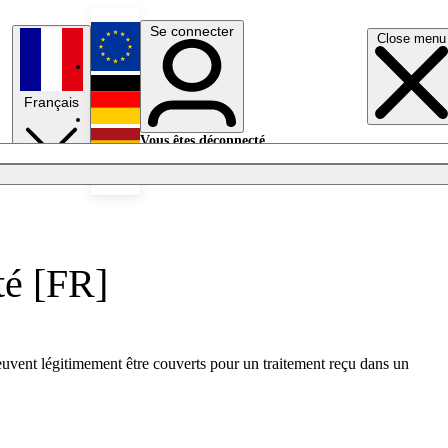
Se connecter
Close menu
English
Français
Deutsch
Vous êtes déconnecté.
Se connecter
Español
Lumières éteintes
té [FR]
euvent légitimement être couverts pour un traitement reçu dans un