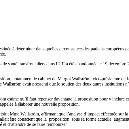
tinée à déterminer dans quelles circonstances les patients européens p
rée.
ins de santé transfrontaliers dans l’UE a été abandonnée le 19 décembre
sition, notamment le cabinet de Margot Wallström, vice-présidente de l
Wallström avait pressenti que le soutien des deux autres institutions n’
m estime qu’il faut repenser davantage la proposition pour y inclure 
 appelée à élaborer une nouvelle proposition.
ejoint Mme Wallström, affirmant que l’analyse d’impact effectuée sur la 
allait être conscient que la proposition, sous sa forme actuelle, augmente
é et d’attendre de se faire rembourser.