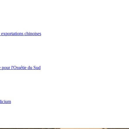
s exportations chinoises
e pour l'Ossétie du Sud
licium