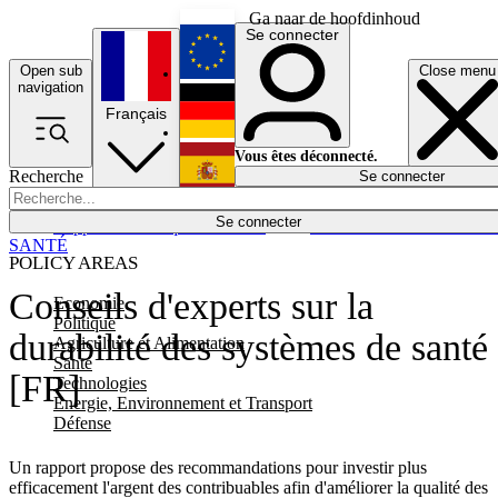
Ga naar de hoofdinhoud
Se connecter
Open sub
Close menu
English
navigation
Français
Deutsch
Vous êtes déconnecté.
Recherche
Se connecter
Español
Lumières éteintes
Se connecter
Rapporteur
Politique
Économie
Newsletters
Evénements
Em
SANTÉ
POLICY AREAS
Conseils d'experts sur la
Economie
Politique
durabilité des systèmes de santé
Agriculture et Alimentation
Santé
[FR]
Technologies
Energie, Environnement et Transport
Défense
Un rapport propose des recommandations pour investir plus
efficacement l'argent des contribuables afin d'améliorer la qualité des