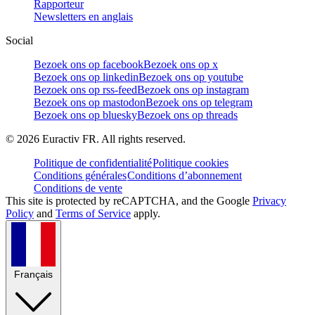
Rapporteur
Newsletters en anglais
Social
Bezoek ons op facebook
Bezoek ons op x
Bezoek ons op linkedin
Bezoek ons op youtube
Bezoek ons op rss-feed
Bezoek ons op instagram
Bezoek ons op mastodon
Bezoek ons op telegram
Bezoek ons op bluesky
Bezoek ons op threads
©
2026
Euractiv FR. All rights reserved.
Politique de confidentialité
Politique cookies
Conditions générales
Conditions d’abonnement
Conditions de vente
This site is protected by reCAPTCHA, and the Google
Privacy
Policy
and
Terms of Service
apply.
Français