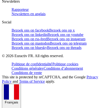
Newsletters
Rapporteur
Newsletters en anglais
Social
Bezoek ons op facebook
Bezoek ons op x
Bezoek ons op linkedin
Bezoek ons op youtube
Bezoek ons op rss-feed
Bezoek ons op instagram
Bezoek ons op mastodon
Bezoek ons op telegram
Bezoek ons op bluesky
Bezoek ons op threads
©
2026
Euractiv FR. All rights reserved.
Politique de confidentialité
Politique cookies
Conditions générales
Conditions d’abonnement
Conditions de vente
This site is protected by reCAPTCHA, and the Google
Privacy
Policy
and
Terms of Service
apply.
Français