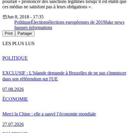
pourrait « prononcer des sanctions légitimes lorsqu’il est établi que
ces médias ne satisfont pas à leurs obligations ».
Jun 8, 2018 - 17:35
Politique
Élections
élections européennes de 2019
fake news
fausses informations
Print
Partager
LES PLUS LUS
POLITIQUE
EXCLUSIF : L'Islande demande à Bruxelles de ne pas s'immiscer
dans son référendum sur l'UE
07.08.2026
ÉCONOMIE
Merci la Chine : elle a sauvé l’économie mondiale
27.07.2026