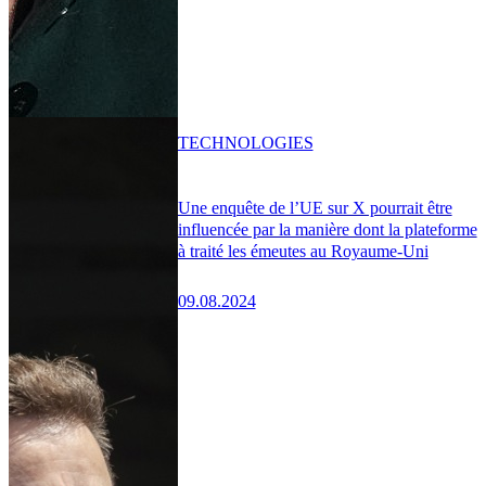
TECHNOLOGIES
Une enquête de l’UE sur X pourrait être
influencée par la manière dont la plateforme
à traité les émeutes au Royaume-Uni
09.08.2024