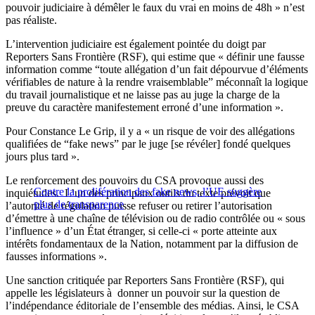
pouvoir judiciaire à démêler le faux du vrai en moins de 48h » n’est
pas réaliste.
L’intervention judiciaire est également pointée du doigt par
Reporters Sans Frontière (RSF), qui estime que « définir une fausse
information comme “toute allégation d’un fait dépourvue d’éléments
vérifiables de nature à la rendre vraisemblable” méconnaît la logique
du travail journalistique et ne laisse pas au juge la charge de la
preuve du caractère manifestement erroné d’une information ».
Pour Constance Le Grip, il y a « un risque de voir des allégations
qualifiées de “fake news” par le juge [se révéler] fondé quelques
jours plus tard ».
Le renforcement des pouvoirs du CSA provoque aussi des
Contre la prolifération des fake news, l’UE suggère
inquiétudes. L’un des principaux outils du texte prévoit que
plus de transparence
l’autorité de régulation puisse refuser ou retirer l’autorisation
d’émettre à une chaîne de télévision ou de radio contrôlée ou « sous
l’influence » d’un État étranger, si celle-ci « porte atteinte aux
intérêts fondamentaux de la Nation, notamment par la diffusion de
fausses informations ».
Une sanction critiquée par Reporters Sans Frontière (RSF), qui
appelle les législateurs à donner un pouvoir sur la question de
l’indépendance éditoriale de l’ensemble des médias. Ainsi, le CSA