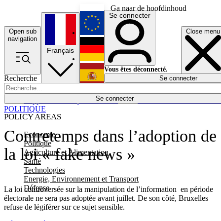
Ga naar de hoofdinhoud
Se connecter
Open sub
Close menu
English
navigation
Français
Deutsch
Vous êtes déconnecté.
Recherche
Se connecter
Español
Lumières éteintes
Se connecter
Rapporteur
Politique
Économie
Newsletters
Evénements
Em
POLITIQUE
POLICY AREAS
Contretemps dans l’adoption de
Economie
Politique
la loi « fake news »
Agriculture et Alimentation
Santé
Technologies
Energie, Environnement et Transport
Défense
La loi controversée sur la manipulation de l’information en période
électorale ne sera pas adoptée avant juillet. De son côté, Bruxelles
refuse de légiférer sur ce sujet sensible.