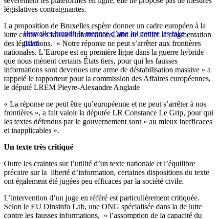
sévèrement les plateformes en ligne, elle ne propose pas de mesures
législatives contraignantes.
La proposition de Bruxelles espère donner un cadre européen à la
Bruxelles brandit la menace d’une loi contre les fake
lutte contre les fausses informations, afin de limiter la fragmentation
news
des législations. « Notre réponse ne peut s’arrêter aux frontières
nationales. L’Europe est en première ligne dans la guerre hybride
que nous mènent certains États tiers, pour qui les fausses
informations sont devenues une arme de déstabilisation massive » a
rappelé le rapporteur pour la commission des Affaires européennes,
le député LREM Pieyre-Alexandre Anglade
« La réponse ne peut être qu’européenne et ne peut s’arrêter à nos
frontières », a fait valoir la députée LR Constance Le Grip, pour qui
les textes défendus par le gouvernement sont « au mieux inefficaces
et inapplicables ».
Un texte très critiqué
Outre les craintes sur l’utilité d’un texte nationale et l’équilibre
précaire sur la liberté d’information, certaines dispositions du texte
ont également été jugées peu efficaces par la société civile.
L’intervention d’un juge en référé est particulièrement critiquée.
Selon le EU Dinsinfo Lab, une ONG spécialisée dans la de lutte
contre les fausses informations, « l’assomption de la capacité du