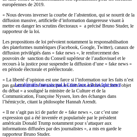
européennes de 2019.
« Nous devons inverser la courbe de l’abstention, qui se nourrit de la
diffusion massive, artificielle d’information dangereuse visant à
mettre en danger les scrutins électoraux » a précisé Bruno Studer, le
rapporteur de la loi.
Les propositions de loi prévoient notamment la responsabilisation
des plateformes numériques (Facebook, Google, Twitter), canaux de
diffusion privilégiés dans « fake news », le renforcement des
pouvoirs de sanction du Conseil supérieur de l’audiovisuel et le
recours à la justice pour suspendre la diffusion d’une « fake news »
en période électorale et préélectorale.
« La liberté d’opinion est une farce si l’information sur les faits n’est
Les députés français mal à l’aise face à la loi fake news
pas garantie et si ce ne sont pas les faits eux-mêmes qui font l’objet
du débat » a souligné la ministre de la Culture et de la
Communication, Françoise Nyssen, lors des échanges dans
l’hémicycle, citant la philosophe Hannah Arendt.
« Il ne s’agit pas ici de parler de « fake news », car c’est une
expression qui a été inventée et popularisée par le président
américain Donald Trump notamment pour s’attaquer aux
informations diffusées par des journalistes », a mis en garde le
rapporteur Bruno Studer.