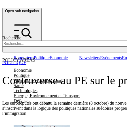
Open sub navigation
Recherche
Rapporteur
Politique
Économie
Newsletters
Evénements
Em
POLICY AREAS
POLITIQUE
Economie
Politique
Controverse au PE sur le p
Agriculture et Alimentation
Santé
Technologies
Energie, Environnement et Transport
Défense
Les eurodéputés ont débattu la semaine dernière (8 octobre) du nouveau
s’inscrivent dans la logique des politiques nationales suédoises progre
l’immigration.