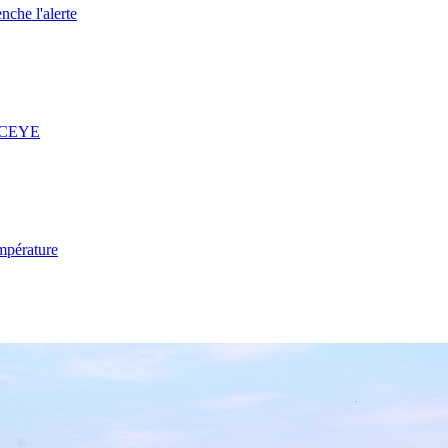
nche l'alerte
 ICEYE
mpérature