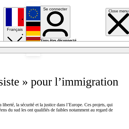
Se connecter
Close menu
English
Français
Deutsch
Vous êtes déconnecté.
Se connecter
Español
Lumières éteintes
iste » pour l’immigration
erté, la sécurité et la justice dans l’Europe. Ces projets, qui
péens du sud les ont qualifiés de faibles notamment au regard de