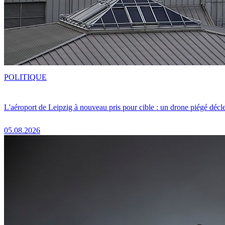
POLITIQUE
L'aéroport de Leipzig à nouveau pris pour cible : un drone piégé décle
05.08.2026