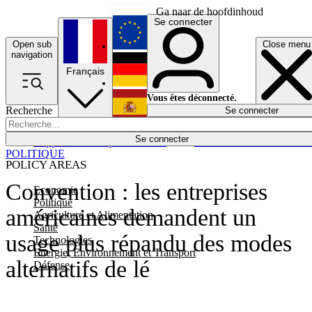
Ga naar de hoofdinhoud
Se connecter
Open sub
Close menu
English
navigation
Français
Deutsch
Vous êtes déconnecté.
Recherche
Se connecter
Español
Lumières éteintes
Se connecter
Rapporteur
Politique
Économie
Newsletters
Evénements
Em
POLITIQUE
POLICY AREAS
Convention : les entreprises
Economie
Politique
américaines demandent un
Agriculture et Alimentation
Santé
usage plus répandu des modes
Technologies
Energie, Environnement et Transport
alternatifs de lé
Défense