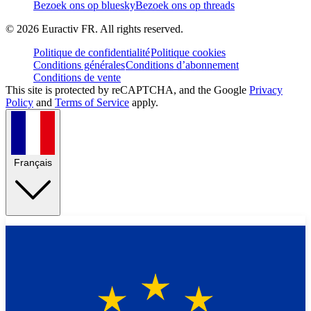
Bezoek ons op bluesky
Bezoek ons op threads
©
2026
Euractiv FR. All rights reserved.
Politique de confidentialité
Politique cookies
Conditions générales
Conditions d’abonnement
Conditions de vente
This site is protected by reCAPTCHA, and the Google
Privacy
Policy
and
Terms of Service
apply.
Français