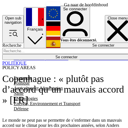
Ga naar de hoofdinhoud
Se connecter
Open sub
Close menu
English
navigation
Français
Deutsch
Vous êtes déconnecté.
Recherche
Se connecter
Español
Lumières éteintes
Se connecter
Rapporteur
Politique
Économie
Newsletters
Evénements
Em
POLITIQUE
POLICY AREAS
Copenhague : « plutôt pas
Economie
Politique
d’accord qu’un mauvais accord
Agriculture et Alimentation
Santé
» [FR]
Technologies
Energie, Environnement et Transport
Défense
Le monde ne peut pas se permettre de s’enfermer dans un mauvais
accord sur le climat pour les dix prochaines années, selon Anders