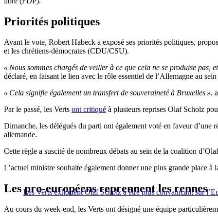
libre (FDP).
Priorités politiques
Avant le vote, Robert Habeck a exposé ses priorités politiques, propo
et les chrétiens-démocrates (CDU/CSU).
« Nous sommes chargés de veiller à ce que cela ne se produise pas, et 
déclaré, en faisant le lien avec le rôle essentiel de l’Allemagne au sei
« Cela signifie également un transfert de souveraineté à Bruxelles »
, 
Par le passé, les Verts
ont critiqué
à plusieurs reprises Olaf Scholz p
Dimanche, les délégués du parti ont également voté en faveur d’une
allemande.
Cette règle a suscité de nombreux débats au sein de la coalition d’Olaf
L’actuel ministre souhaite également donner une plus grande place à la 
Les pro-européens reprennent les rennes
Les Verts exhortent Olaf Scholz à être plus convaincant sur l’E
Au cours du week-end, les Verts ont désigné une équipe particulièreme