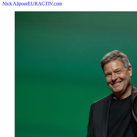
Nick Alipour
EURACTIV.com