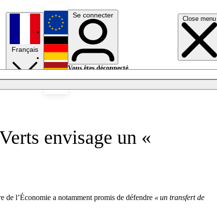
Se connecter
Close menu
English
Français
Deutsch
Vous êtes déconnecté.
Se connecter
Español
Lumières éteintes
s Verts envisage un «
stre de l’Économie a notamment promis de défendre
« un transfert de