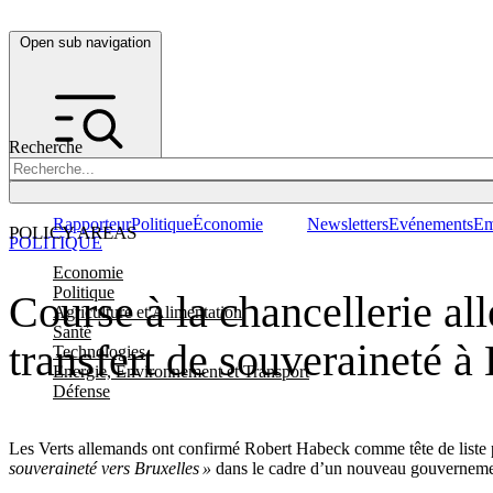
Open sub navigation
Recherche
Rapporteur
Politique
Économie
Newsletters
Evénements
Em
POLICY AREAS
POLITIQUE
Economie
Politique
Course à la chancellerie all
Agriculture et Alimentation
Santé
transfert de souveraineté à
Technologies
Energie, Environnement et Transport
Défense
Les Verts allemands ont confirmé Robert Habeck comme tête de liste 
souveraineté vers Bruxelles »
dans le cadre d’un nouveau gouverneme