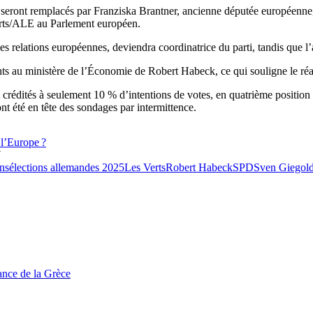
seront remplacés par Franziska Brantner, ancienne députée européenne, 
erts/ALE au Parlement européen.
des relations européennes, deviendra coordinatrice du parti, tandis que
s au ministère de l’Économie de Robert Habeck, ce qui souligne le réali
t crédités à seulement 10 % d’intentions de votes, en quatrième positi
nt été en tête des sondages par intermittence.
 l’Europe ?
7
ons
élections allemandes 2025
Les Verts
Robert Habeck
SPD
Sven Giegol
tance de la Grèce