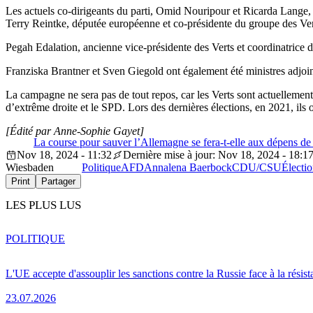
Les actuels co-dirigeants du parti, Omid Nouripour et Ricarda Lange, 
Terry Reintke, députée européenne et co-présidente du groupe des V
Pegah Edalation, ancienne vice-présidente des Verts et coordinatrice 
Franziska Brantner et Sven Giegold ont également été ministres adjoint
La campagne ne sera pas de tout repos, car les Verts sont actuellemen
d’extrême droite et le SPD. Lors des dernières élections, en 2021, ils o
[Édité par Anne-Sophie Gayet]
La course pour sauver l’Allemagne se fera-t-elle aux dépens de
Nov 18, 2024 - 11:32
Dernière mise à jour: Nov 18, 2024 - 18:1
Wiesbaden
Politique
AFD
Annalena Baerbock
CDU/CSU
Électi
Print
Partager
LES PLUS LUS
POLITIQUE
L'UE accepte d'assouplir les sanctions contre la Russie face à la résis
23.07.2026