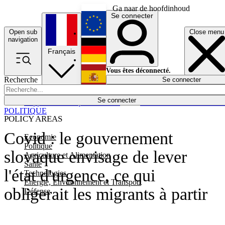
Ga naar de hoofdinhoud
Se connecter
Open sub
Close menu
English
navigation
Français
Deutsch
Vous êtes déconnecté.
Recherche
Se connecter
Español
Lumières éteintes
Se connecter
Rapporteur
Politique
Économie
Newsletters
Evénements
Em
POLITIQUE
POLICY AREAS
Covid : le gouvernement
Economie
Politique
slovaque envisage de lever
Agriculture et Alimentation
Santé
l'état d'urgence, ce qui
Technologies
Energie, Environnement et Transport
obligerait les migrants à partir
Défense