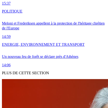
15:37
POLITIQUE
Meloni et Frederiksen appellent à la protection de l'héritage chrétien
de l'Europe
14:59
ENERGIE, ENVIRONNEMENT ET TRANSPORT
Un nouveau feu de forêt se déclare près d'Athènes
14:06
PLUS DE CETTE SECTION