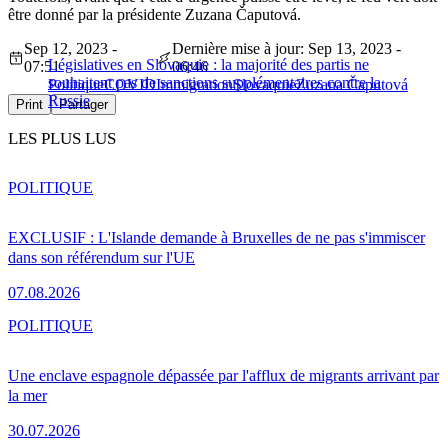
être donné par la présidente Zuzana Čaputová.
Sep 12, 2023 -
Dernière mise à jour: Sep 13, 2023 -
Législatives en Slovaquie : la majorité des partis ne
07:51
06:46
souhaitent pas de sanctions supplémentaires contre la
Politique
COVID
Immigration
Slovaquie
Zuzana Čaputová
Russie
Print
Partager
LES PLUS LUS
POLITIQUE
EXCLUSIF : L'Islande demande à Bruxelles de ne pas s'immiscer
dans son référendum sur l'UE
07.08.2026
POLITIQUE
Une enclave espagnole dépassée par l'afflux de migrants arrivant par
la mer
30.07.2026