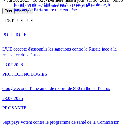
Jul 30, 2021 - 08:32
Dernière mise à jour: Jul 30, 2021 - 08:33
L’ambassade de Cuba attaquée au cocktail molotov, le
Politique
Chine
Cuba
International
Josep Borrell
parquet de Paris ouvre une enquête
Print
Partager
LES PLUS LUS
POLITIQUE
L'UE accepte d'assouplir les sanctions contre la Russie face à la
résistance de la Grèce
23.07.2026
PRO
TECHNOLOGIES
Google écope d’une amende record de 890 millions d’euros
23.07.2026
PRO
SANTÉ
Sept pays votent contre le programme de santé de la Commission