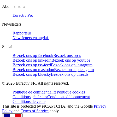
Abonnements
Euractiv Pro
Newsletters
Rapporteur
Newsletters en anglais
Social
Bezoek ons op facebook
Bezoek ons op x
Bezoek ons op linkedin
Bezoek ons op youtube
Bezoek ons op rss-feed
Bezoek ons op instagram
Bezoek ons op mastodon
Bezoek ons op telegram
Bezoek ons op bluesky
Bezoek ons op threads
©
2026
Euractiv FR. All rights reserved.
Politique de confidentialité
Politique cookies
Conditions générales
Conditions d’abonnement
Conditions de vente
This site is protected by reCAPTCHA, and the Google
Privacy
Policy
and
Terms of Service
apply.