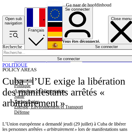
Ga naar de hoofdinhoud
Se connecter
Open sub
Close menu
English
navigation
Français
Deutsch
Vous êtes déconnecté.
Recherche
Se connecter
Español
Lumières éteintes
Se connecter
Rapporteur
Politique
Économie
Newsletters
Evénements
Em
POLITIQUE
POLICY AREAS
Cuba : l’UE exige la libération
Economie
Politique
des manifestants arrêtés «
Agriculture et Alimentation
Santé
arbitrairement »
Technologies
Energie, Environnement et Transport
Défense
L’Union européenne a demandé jeudi (29 juillet) à Cuba de libérer
les personnes arrêtées
« arbitrairement »
lors de manifestations sans