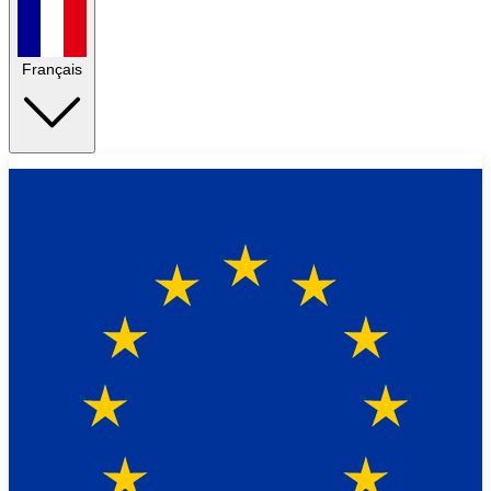
Français