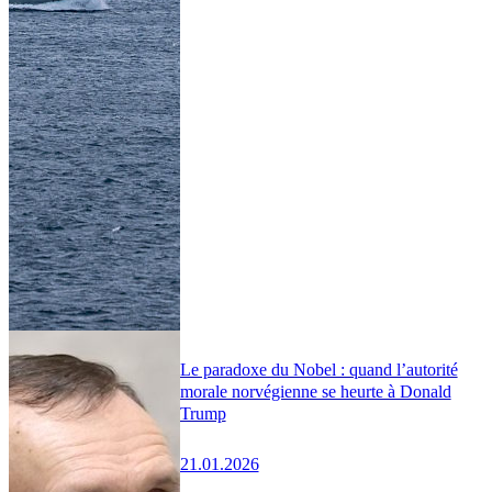
Le paradoxe du Nobel : quand l’autorité
morale norvégienne se heurte à Donald
Trump
21.01.2026