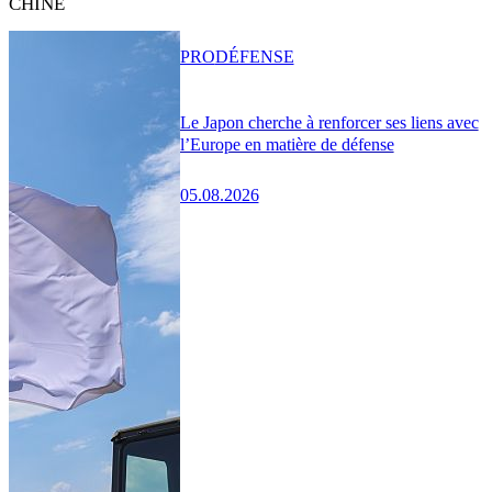
CHINE
PRO
DÉFENSE
Le Japon cherche à renforcer ses liens avec
l’Europe en matière de défense
05.08.2026