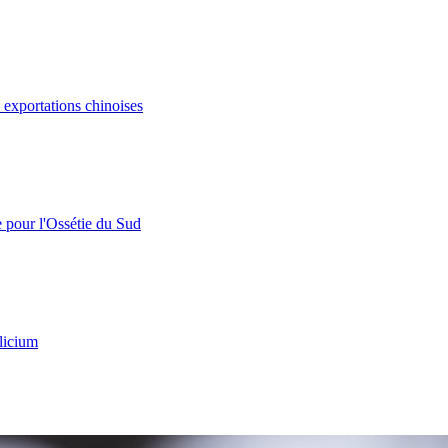
s exportations chinoises
e pour l'Ossétie du Sud
licium