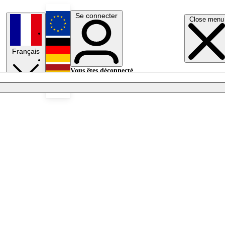
Se connecter
Close menu
English
Français
Deutsch
Vous êtes déconnecté.
Se connecter
Español
Lumières éteintes