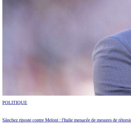
POLITIQUE
Sánchez riposte contre Meloni : l'Italie menacée de mesures de rétorsi