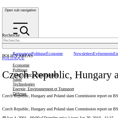
Open sub navigation
Recherche
Rapporteur
Politique
Économie
Newsletters
Evénements
Em
POLICY AREAS
POLITIQUE
Economie
Politique
Czech Republic, Hungary a
Agriculture et Alimentation
Santé
Technologies
Energie, Environnement et Transport
Défense
Czech Republic, Hungary and Poland slam Commission report on BSE
Czech Republic, Hungary and Poland slam Commission report on BSE
Apr 4, 2001 - 00:00
Dernière mise à jour: Jan 29, 2010 - 11:15