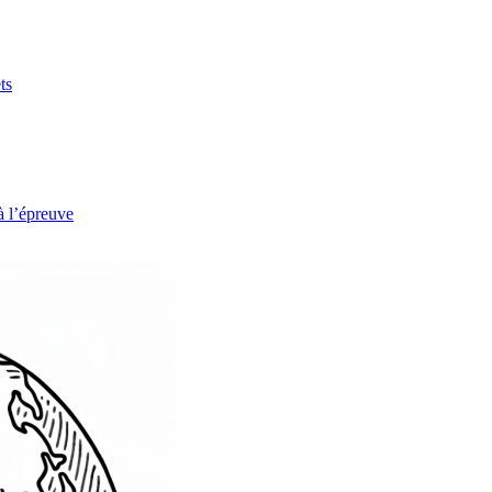
ts
à l’épreuve