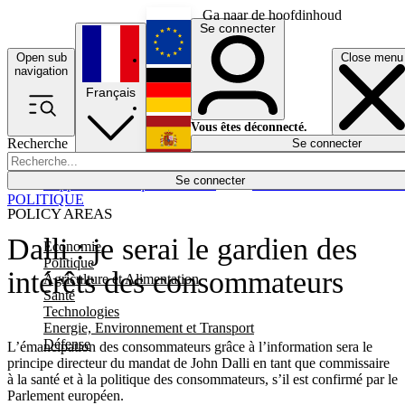
Ga naar de hoofdinhoud
Se connecter
Open sub
Close menu
English
navigation
Français
Deutsch
Vous êtes déconnecté.
Recherche
Se connecter
Español
Lumières éteintes
Se connecter
Rapporteur
Politique
Économie
Newsletters
Evénements
Em
POLITIQUE
POLICY AREAS
Dalli : je serai le gardien des
Economie
Politique
intérêts des consommateurs
Agriculture et Alimentation
Santé
Technologies
Energie, Environnement et Transport
Défense
L’émancipation des consommateurs grâce à l’information sera le
principe directeur du mandat de John Dalli en tant que commissaire
à la santé et à la politique des consommateurs, s’il est confirmé par le
Parlement européen.