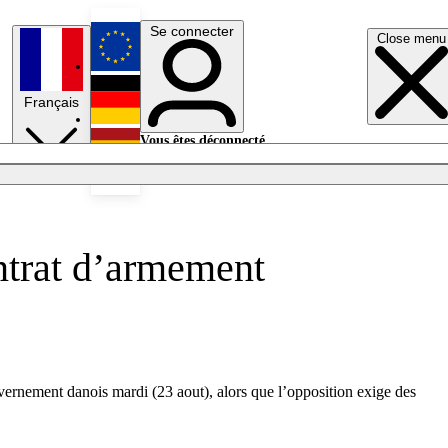
Se connecter
Close menu
English
Français
Deutsch
Vous êtes déconnecté.
Se connecter
Español
Lumières éteintes
ntrat d’armement
ernement danois mardi (23 aout), alors que l’opposition exige des