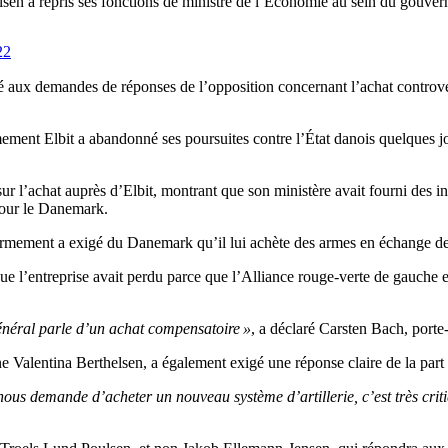
sen a repris ses fonctions de ministre de l’Économie au sein du gouve
22
aux demandes de réponses de l’opposition concernant l’achat controversé
mement Elbit a abandonné ses poursuites contre l’État danois quelques j
 l’achat auprès d’Elbit, montrant que son ministère avait fourni des in
pour le Danemark.
’armement a exigé du Danemark qu’il lui achète des armes en échange de
que l’entreprise avait perdu parce que l’Alliance rouge-verte de gauche 
énéral parle d’un achat compensatoire »
, a déclaré Carsten Bach, porte-
e Valentina Berthelsen, a également exigé une réponse claire de la part
’on nous demande d’acheter un nouveau système d’artillerie, c’est très c