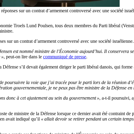
e des réponses sur un contrat d’armement controversé avec une soci
onomie Troels Lund Poulsen, tous deux membres du Parti libéral (Venst
nistre.
nses sur un contrat d’armement controversé avec une société israélienne.
ensen est nommé ministre de l’Économie aujourd’hui. Il conservera ses 
 »
, peut-on lire dans le
communiqué de presse
.
a Défense s’il devait également diriger le parti libéral danois, qui for
té de poursuivre la voie que j’ai tracée pour le parti lors de la réunion 
opération gouvernementale, je ne peux pas être ministre de la Défense e
édons donc à cet ajustement au sein du gouvernement »
, a-t-il poursuivi,
te de ministre de la Défense lorsque ce dernier avait été contraint de
n avait indiqué qu’il
« allait devoir se retirer pendant un certain temp