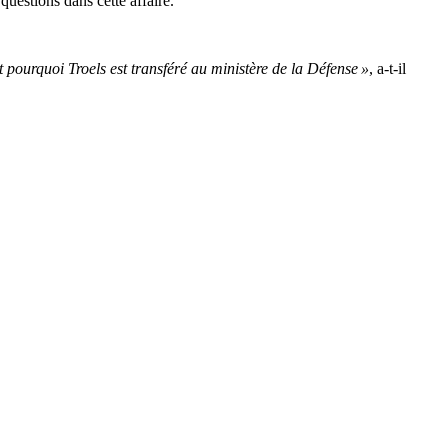
uestions dans cette affaire.
t pourquoi Troels est transféré au ministère de la Défense »
, a-t-il