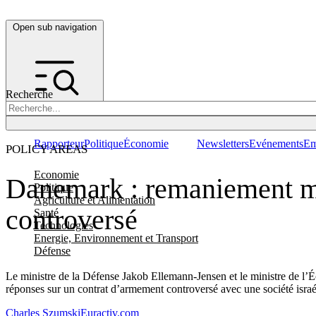
Open sub navigation
Recherche
Rapporteur
Politique
Économie
Newsletters
Evénements
Em
POLICY AREAS
Economie
Danemark : remaniement mi
Politique
Agriculture et Alimentation
controversé
Santé
Technologies
Energie, Environnement et Transport
Défense
Le ministre de la Défense Jakob Ellemann-Jensen et le ministre de l’
réponses sur un contrat d’armement controversé avec une société israé
Charles Szumski
Euractiv.com