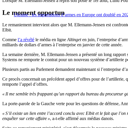
Lorsque M. Ellemann-Jensen a repris son poste le 1er août, Lund Poul
Le moment opportun
Ukraine : les importations d’armes en Europe ont doublé en 20
Le remaniement intervient alors que M. Ellemann-Jensen est confronté 
Elbit.
Comme
l’a révélé
le média en ligne
Altinget
en juin, l’entreprise d’ar
milliards de dollars d’armes à l’entreprise en janvier de cette année.
La semaine dernière, M. Ellemann-Jensen a présenté un long rapport sur
Systems ne remporte le contrat pour un nouveau système d’artillerie 
Plusieurs partis au Parlement demandent maintenant si l’entreprise d
Ce procès concernait un précédent appel d’offres pour de l’artillerie, 
remporte l’appel d’offres.
« Il me semble très frappant qu’un rapport du bureau du procureur g
La porte-parole de la Gauche verte pour les questions de défense, Ann
« S’il existe un lien entre l’accord conclu avec Elbit et le fait que l
enquêter sur cette affaire »
, a-t-elle affirmé aux médias danois.