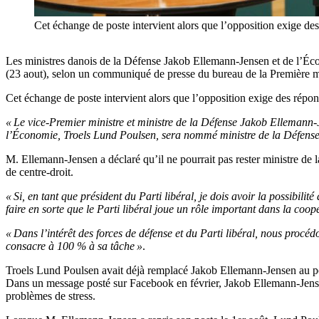
Cet échange de poste intervient alors que l’opposition exig
Les ministres danois de la Défense Jakob Ellemann-Jensen et de l’Éc
(23 aout), selon un communiqué de presse du bureau de la Première mi
Cet échange de poste intervient alors que l’opposition exige des répo
« Le vice-Premier ministre et ministre de la Défense Jakob Ellemann-J
l’Économie, Troels Lund Poulsen, sera nommé ministre de la Défense
M. Ellemann-Jensen a déclaré qu’il ne pourrait pas rester ministre de l
de centre-droit.
« Si, en tant que président du Parti libéral, je dois avoir la possibili
faire en sorte que le Parti libéral joue un rôle important dans la co
« Dans l’intérêt des forces de défense et du Parti libéral, nous proc
consacre à 100 % à sa tâche »
.
Troels Lund Poulsen avait déjà remplacé Jakob Ellemann-Jensen au pos
Dans un message posté sur Facebook en février, Jakob Ellemann-Jense
problèmes de stress.