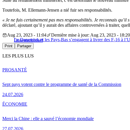
Suite au remaniement ministériel, c’est désormais le nouveau ministre
Toutefois, M. Ellemann-Jensen a nié fuir ses responsabilités.
« Je ne fuis certainement pas mes responsabilités. Je reconnais qu’il s
déclaré, ajoutant qu’il y aurait des affaires controversées à traiter, qu
Aug 23, 2023 - 11:04
Dernière mise à jour: Aug 23, 2023 - 18:20
Le Danemark et les Pays-Bas s’engagent à livrer des F-16 à l’
Danemark
Israël
Print
Partager
LES PLUS LUS
PRO
SANTÉ
Sept pays votent contre le programme de santé de la Commission
24.07.2026
ÉCONOMIE
Merci la Chine : elle a sauvé l’économie mondiale
27.07.2026