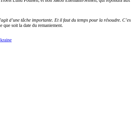
 Troels Lund Poulsen, et non Jakob Ellemann-Jensen, qui répondra aux q
’agit d’une tâche importante. Et il faut du temps pour la résoudre. C’es
elle que soit la date du remaniement.
Ukraine