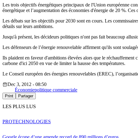
Les trois objectifs énergétiques principaux de l'Union européenne con
énergétique et l’augmentation des économies d'énergie de 20 %. Ces o
Les débats sur les objectifs pour 2030 sont en cours. Les commissaire
détails sur leurs ambitions.
Jusqu'à présent, les décideurs politiques n'ont pas fait beaucoup allus
Les défenseurs de l’énergie renouvelable affirment qu'ils sont soulagés
Ils plaident en faveur d'ambitions élevées alors que le réchauffement c
carbone d'ici 2050 en vue de limiter la hausse des températures.
Le Conseil européen des énergies renouvelables (EREC), l’organisatio
Dec 3, 2012 - 08:50
Économie
politique commerciale
Print
Partager
LES PLUS LUS
PRO
TECHNOLOGIES
Google écope d’une amende record de 890 millions d’euros