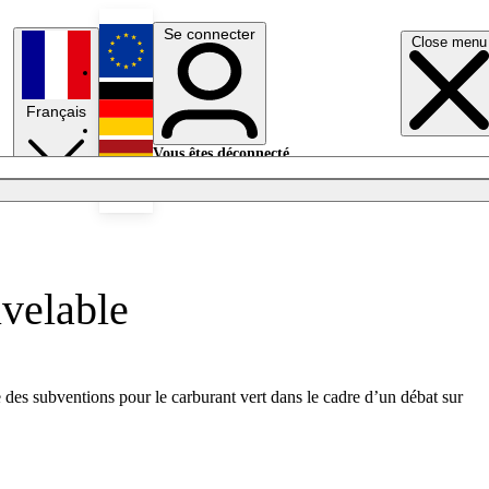
Se connecter
Close menu
English
Français
Deutsch
Vous êtes déconnecté.
Se connecter
Español
Lumières éteintes
uvelable
des subventions pour le carburant vert dans le cadre d’un débat sur