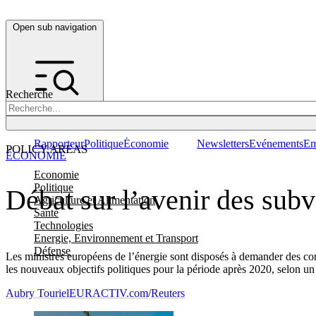
Open sub navigation
Recherche
Rapporteur
Politique
Économie
Newsletters
Evénements
Em
POLICY AREAS
ÉCONOMIE
Economie
Politique
Débat sur l’avenir des subv
Agriculture et Alimentation
Santé
Technologies
Energie, Environnement et Transport
Défense
Les ministres européens de l’énergie sont disposés à demander des con
les nouveaux objectifs politiques pour la période après 2020, selon u
Aubry Touriel
EURACTIV.com
/
Reuters