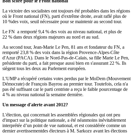
Bon score pour le Front national
La victoire des socialistes ont toujours été probables dans les régions
où le Front national (FN), parti d'extrême droite, avait raflé plus de
10 %des voix, seuil nécessaire pour se maintenir au second tour.
Le FN a remporté 9,4 % des voix au niveau national, et plus de
22 % dans deux régions majeures au nord et au sud.
Au second tour, Jean-Marie Le Pen, 81 ans et fondateur du FN, a
remporté 23,8 % des voix dans la région Provence-Alpes-Côte
d'Azur (PACA). Dans le Nord-Pas-de-Calais, sa fille Marie Le Pen,
présidente du parti, a fait presque aussi bien en s'assurant 22 %. Ils
siègent tous les deux au Parlement européen.
L'UMP a récupéré certains votes perdus par le MoDem (Mouvement
Démocrate) de François Bayrou au premier tour. Toutefois, cela n'a
pas été suffisant car le parti centriste a reçu le faible pourcentage de
4 % au niveau national la semaine dernière.
Un message d'alerte avant 2012?
L'élection, qui concernait les assemblées régionales qui ont peu
d'impact sur la politique nationale, a été néanmoins inévitablement
interprétée d’un point de vue national, et est considérée comme un
dernier avertissementdes électeurs à M. Sarkozy avant les élections