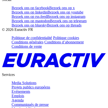
Bezoek ons op facebook
Bezoek ons op x
Bezoek ons op linkedin
Bezoek ons op youtube
Bezoek ons op rss-feed
Bezoek ons op instagram
Bezoek ons op mastodon
Bezoek ons op telegram
Bezoek ons op bluesky
Bezoek ons op threads
©
2026
Euractiv FR
Politique de confidentialité
Politique cookies
Conditions générales
Conditions d’abonnement
Conditions de vente
Services
Media Solutions
Projets publics européens
Evénements
Emplois
Agenda
Communiqués de presse