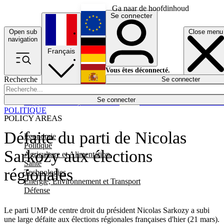
Ga naar de hoofdinhoud
Se connecter
Open sub
Close menu
English
navigation
Français
Deutsch
Vous êtes déconnecté.
Recherche
Se connecter
Español
Lumières éteintes
Se connecter
Rapporteur
Politique
Économie
Newsletters
Evénements
Em
POLITIQUE
POLICY AREAS
Défaite du parti de Nicolas
Economie
Politique
Sarkozy aux élections
Agriculture et Alimentation
Santé
régionales
Technologies
Energie, Environnement et Transport
Défense
Le parti UMP de centre droit du président Nicolas Sarkozy a subi
une large défaite aux élections régionales françaises d'hier (21 mars).