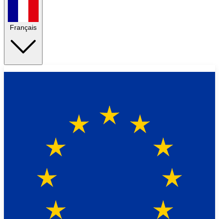
Français