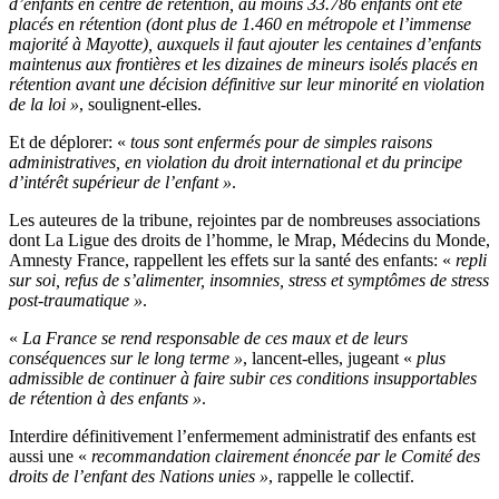
d’enfants en centre de rétention, au moins 33.786 enfants ont été
placés en rétention (dont plus de 1.460 en métropole et l’immense
majorité à Mayotte), auxquels il faut ajouter les centaines d’enfants
maintenus aux frontières et les dizaines de mineurs isolés placés en
rétention avant une décision définitive sur leur minorité en violation
de la loi »
, soulignent-elles.
Et de déplorer: «
tous sont enfermés pour de simples raisons
administratives, en violation du droit international et du principe
d’intérêt supérieur de l’enfant »
.
Les auteures de la tribune, rejointes par de nombreuses associations
dont La Ligue des droits de l’homme, le Mrap, Médecins du Monde,
Amnesty France, rappellent les effets sur la santé des enfants: «
repli
sur soi, refus de s’alimenter, insomnies, stress et symptômes de stress
post-traumatique »
.
«
La France se rend responsable de ces maux et de leurs
conséquences sur le long terme »
, lancent-elles, jugeant «
plus
admissible de continuer à faire subir ces conditions insupportables
de rétention à des enfants »
.
Interdire définitivement l’enfermement administratif des enfants est
aussi une «
recommandation clairement énoncée par le Comité des
droits de l’enfant des Nations unies »
, rappelle le collectif.