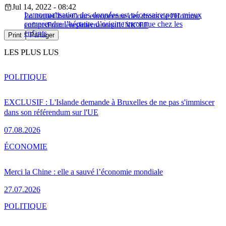
Jul 14, 2022 - 08:42
La normalisation des données est nécessaire pour mieux
Politique
Chine
Cour européenne des droits de l'Homme
comprendre l’hépatite d’origine inconnue chez les
enfants
Frontières
International
UNICEF
enfants
Print
Partager
LES PLUS LUS
POLITIQUE
EXCLUSIF : L'Islande demande à Bruxelles de ne pas s'immiscer
dans son référendum sur l'UE
07.08.2026
ÉCONOMIE
Merci la Chine : elle a sauvé l’économie mondiale
27.07.2026
POLITIQUE