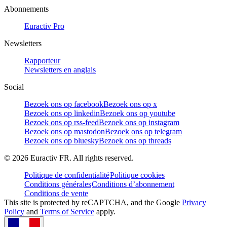
Abonnements
Euractiv Pro
Newsletters
Rapporteur
Newsletters en anglais
Social
Bezoek ons op facebook
Bezoek ons op x
Bezoek ons op linkedin
Bezoek ons op youtube
Bezoek ons op rss-feed
Bezoek ons op instagram
Bezoek ons op mastodon
Bezoek ons op telegram
Bezoek ons op bluesky
Bezoek ons op threads
©
2026
Euractiv FR. All rights reserved.
Politique de confidentialité
Politique cookies
Conditions générales
Conditions d’abonnement
Conditions de vente
This site is protected by reCAPTCHA, and the Google
Privacy
Policy
and
Terms of Service
apply.