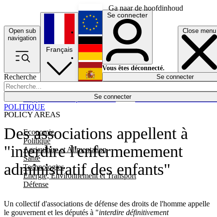
Ga naar de hoofdinhoud
Se connecter
Open sub
Close menu
English
navigation
Français
Deutsch
Vous êtes déconnecté.
Recherche
Se connecter
Español
Lumières éteintes
Se connecter
Rapporteur
Politique
Économie
Newsletters
Evénements
Em
POLITIQUE
POLICY AREAS
Des associations appellent à
Economie
Politique
"interdire l'enfermemement
Agriculture et Alimentation
Santé
administratif des enfants"
Technologies
Energie, Environnement et Transport
Défense
Un collectif d'associations de défense des droits de l'homme appelle
le gouvernent et les députés à "
interdire définitivement