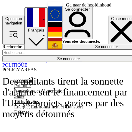
Ga naar de hoofdinhoud
Se connecter
Open sub
Close menu
English
navigation
Français
Deutsch
Vous êtes déconnecté.
Recherche
Se connecter
Español
Lumières éteintes
Se connecter
Rapporteur
Politique
Économie
Newsletters
Evénements
Em
POLITIQUE
POLICY AREAS
Des militants tirent la sonnette
Economie
Politique
d'alarme sur le financement par
Agriculture et Alimentation
Santé
l'UE de projets gaziers par des
Technologies
Energie, Environnement et Transport
moyens détournés
Défense