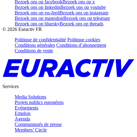
Bezoek ons op facebook
Bezoek ons op x
Bezoek ons op linkedin
Bezoek ons op youtube
Bezoek ons op rss-feed
Bezoek ons op instagram
Bezoek ons op mastodon
Bezoek ons op telegram
Bezoek ons op bluesky
Bezoek ons op threads
©
2026
Euractiv FR
Politique de confidentialité
Politique cookies
Conditions générales
Conditions d’abonnement
Conditions de vente
Services
Media Solutions
Projets publics européens
Evénements
Emplois
Agenda
Communiqués de presse
Members’ Circle