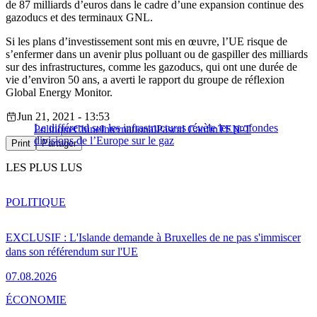
de 87 milliards d’euros dans le cadre d’une expansion continue des
gazoducs et des terminaux GNL.
Si les plans d’investissement sont mis en œuvre, l’UE risque de
s’enfermer dans un avenir plus polluant ou de gaspiller des milliards
sur des infrastructures, comme les gazoducs, qui ont une durée de
vie d’environ 50 ans, a averti le rapport du groupe de réflexion
Global Energy Monitor.
Jun 21, 2021 - 13:53
Le différend sur les infrastructures révèle les profondes
Politique
Chine
International
Pascal Canfin
TEN-T
divisions de l’Europe sur le gaz
Print
Partager
LES PLUS LUS
POLITIQUE
EXCLUSIF : L'Islande demande à Bruxelles de ne pas s'immiscer
dans son référendum sur l'UE
07.08.2026
ÉCONOMIE