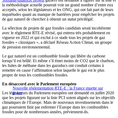
Soixante-quatorze projets
gaziers ont demandé à figurer sur la liste et
la méthodologie actuelle pourrait voir un grand nombre d’entre eux
acceptés, selon les législateurs et les ONG, qui ont fait part de leurs
inquiétudes quant au manque de barrières pour empêcher les projets
de gaz naturel de chercher à obtenir un statut privilégié.
La sélection de projets de gaz fossiles candidats serait incohérente
avec le règlement RTE-E révisé, qui entrera très probablement en
vigueur en 2022 et qui exclut à ce stade tous les projets de gaz
fossiles «
classiques
», a déclaré Réseau Action Climat, un groupe
de pression environnemental.
Le gaz naturel est un combustible fossile qui libère du carbone
lorsqu’il est brûlé. Et même s’il émet moins de CO2 que le charbon,
les fuites de méthane dans les gazoducs ont conduit certains à
remettre en cause l’affirmation selon laquelle le gaz est le plus
propre de tous les combustibles fossiles.
En désaccord avec le Parlement européen
Nouvelle réglementation RTE-E : la France muette sur
Les législateurs du Parlement européen ont demandé en juillet 2020
le gaz
que les projets figurant sur la liste PCI soient alignés sur les objectifs
climatiques de l’Europe. Mais de nouveaux investissements dans le
gaz pourraient finir par enfermer l’Europe dans les combustibles
fossiles pour de nombreuses années, préviennent-ils.