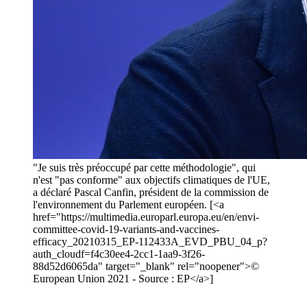
"Je suis très préoccupé par cette méthodologie", qui
n'est "pas conforme" aux objectifs climatiques de l'UE,
a déclaré Pascal Canfin, président de la commission de
l'environnement du Parlement européen. [<a
href="https://multimedia.europarl.europa.eu/en/envi-
committee-covid-19-variants-and-vaccines-
efficacy_20210315_EP-112433A_EVD_PBU_04_p?
auth_cloudf=f4c30ee4-2cc1-1aa9-3f26-
88d52d6065da" target="_blank" rel="noopener">©
European Union 2021 - Source : EP</a>]