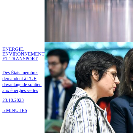
ENERGIE,
ENVIRONNEMENT
ET TRANSPORT
Des États membres
demandent à l’UE
davantage de soutien
aux énergies vertes
23.10.2023
5 MINUTES