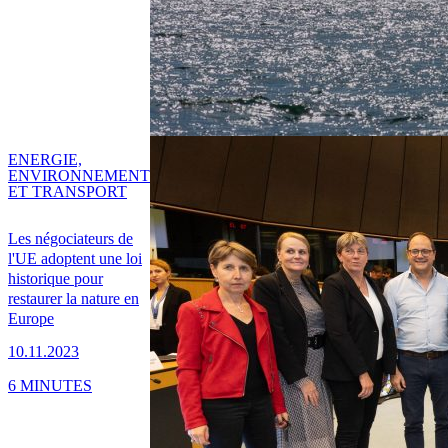
ENERGIE,
ENVIRONNEMENT
ET TRANSPORT
Les négociateurs de
l'UE adoptent une loi
historique pour
restaurer la nature en
Europe
10.11.2023
6 MINUTES