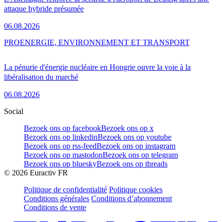
attaque hybride présumée
06.08.2026
PRO
ENERGIE, ENVIRONNEMENT ET TRANSPORT
La pénurie d'énergie nucléaire en Hongrie ouvre la voie à la
libéralisation du marché
06.08.2026
Social
Bezoek ons op facebook
Bezoek ons op x
Bezoek ons op linkedin
Bezoek ons op youtube
Bezoek ons op rss-feed
Bezoek ons op instagram
Bezoek ons op mastodon
Bezoek ons op telegram
Bezoek ons op bluesky
Bezoek ons op threads
©
2026
Euractiv FR
Politique de confidentialité
Politique cookies
Conditions générales
Conditions d’abonnement
Conditions de vente