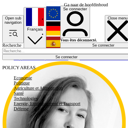
Ga naar de hoofdinhoud
Se connecter
Open sub
Close menu
English
navigation
Français
Deutsch
Vous êtes déconnecté.
Recherche
Se connecter
Español
Lumières éteintes
Se connecter
Rapporteur
Politique
Économie
Newsletters
Evénements
Em
POLICY AREAS
Economie
Politique
Agriculture et Alimentation
Santé
Technologies
Energie, Environnement et Transport
Défense