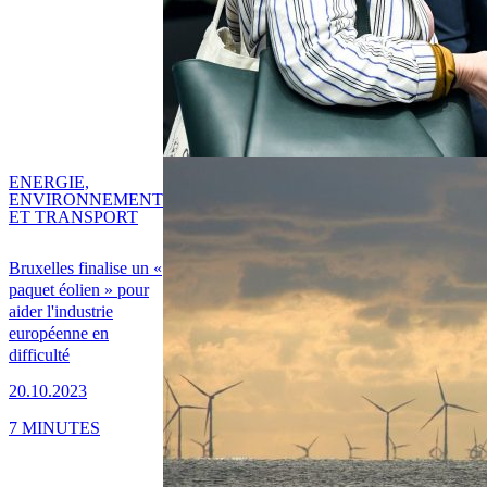
ENERGIE,
ENVIRONNEMENT
ET TRANSPORT
Bruxelles finalise un «
paquet éolien » pour
aider l'industrie
européenne en
difficulté
20.10.2023
7 MINUTES