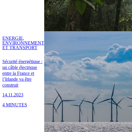
ENERGIE,
ENVIRONNEMENT
ET TRANSPORT
Sécurité énergétique :
un câble électrique
entre la France et
l’Irlande va être
construit
14.11.2023
4 MINUTES