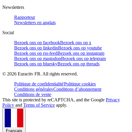
Newsletters
Rapporteur
Newsletters en anglais
Social
Bezoek ons op facebook
Bezoek ons op x
Bezoek ons op linkedin
Bezoek ons op youtube
Bezoek ons op rss-feed
Bezoek ons op instagram
Bezoek ons op mastodon
Bezoek ons op telegram
Bezoek ons op bluesky
Bezoek ons op threads
©
2026
Euractiv FR. All rights reserved.
Politique de confidentialité
Politique cookies
Conditions générales
Conditions d’abonnement
Conditions de vente
This site is protected by reCAPTCHA, and the Google
Privacy
Policy
and
Terms of Service
apply.
Français