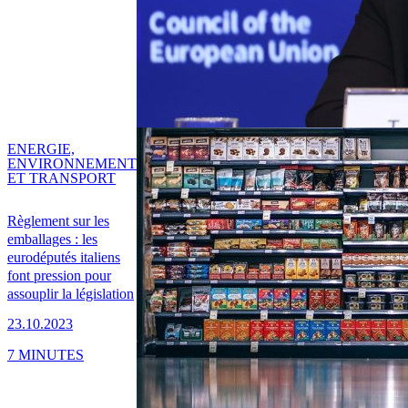
ENERGIE,
ENVIRONNEMENT
ET TRANSPORT
Règlement sur les
emballages : les
eurodéputés italiens
font pression pour
assouplir la législation
23.10.2023
7 MINUTES