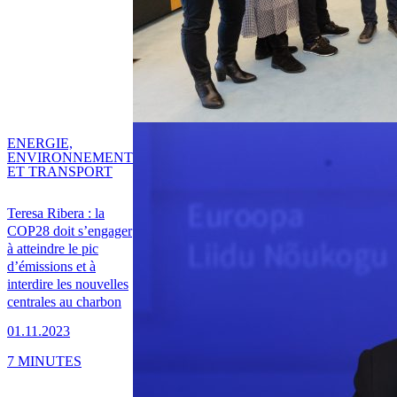
ENERGIE,
ENVIRONNEMENT
ET TRANSPORT
Teresa Ribera : la
COP28 doit s’engager
à atteindre le pic
d’émissions et à
interdire les nouvelles
centrales au charbon
01.11.2023
7 MINUTES