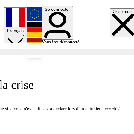
Se connecter
Close menu
English
Français
Deutsch
Vous êtes déconnecté.
Se connecter
Español
Lumières éteintes
la crise
i la crise n'existait pas, a déclaré lors d'un entretien accordé à