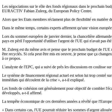
Les négociations sur le rôle des fonds régionaux dans le prochain budge
EURACTIV Fabian Zuleeg, du European Policy Centre.
Alors que les Etats membres réclament plus de flexibilité en matière 
Dans le même temps, certains experts affirment qu'une vision européenn
Lors du sommet européen de janvier dernier, la chancelière allemande,
pays en péril l'opportunité d'utiliser l'argent de l'UE qui n'avait pas é
M. Zuleeg est du même avis et pense que le prochain budget de l'UE ne
être recyclés. Si cela peut être mis en oeuvre, je pense que ça changer
à ce propos.
L'analyste de l'EPC, qui a suivi de près les discussions en coulisse su
Le système de financement régional actuel est selon lui trop centré su
immédiats qui découlent de la crise », a-t-il expliqué.
Les fonds de cohésion ont généralement pour objectif de combler l'éca
développés, a-t-il affirmé.
La tempête économique de ces dernières années a révélé que l'Europe d
« Dans certains cas, l'UE pourrait réduire les sommes d'argent allouées