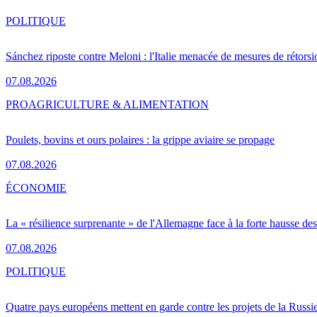
POLITIQUE
Sánchez riposte contre Meloni : l'Italie menacée de mesures de rétorsi
07.08.2026
PRO
AGRICULTURE & ALIMENTATION
Poulets, bovins et ours polaires : la grippe aviaire se propage
07.08.2026
ÉCONOMIE
La « résilience surprenante » de l'Allemagne face à la forte hausse de
07.08.2026
POLITIQUE
Quatre pays européens mettent en garde contre les projets de la Russi