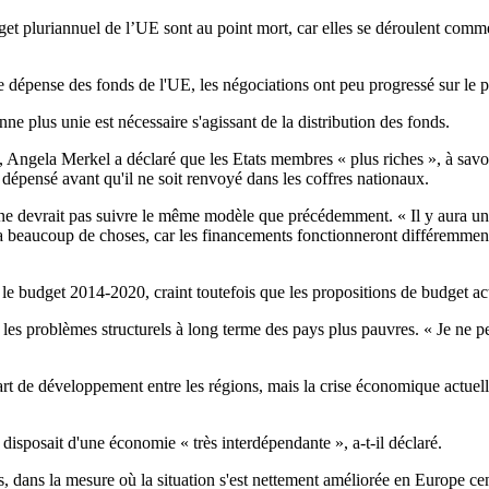
t pluriannuel de l’UE sont au point mort, car elles se déroulent comme si
de dépense des fonds de l'UE, les négociations ont peu progressé sur l
e plus unie est nécessaire s'agissant de la distribution des fonds.
 Angela Merkel a déclaré que les Etats membres « plus riches », à savoi
té dépensé avant qu'il ne soit renvoyé dans les coffres nationaux.
 devrait pas suivre le même modèle que précédemment. « Il y aura une p
a beaucoup de choses, car les financements fonctionneront différemment »
r le budget 2014-2020, craint toutefois que les propositions de budget a
r les problèmes structurels à long terme des pays plus pauvres. « Je ne
rt de développement entre les régions, mais la crise économique actuell
isposait d'une économie « très interdépendante », a-t-il déclaré.
, dans la mesure où la situation s'est nettement améliorée en Europe cent