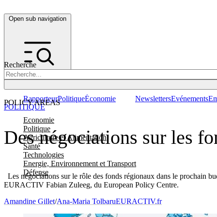
Open sub navigation
Recherche
Rapporteur
Politique
Économie
Newsletters
Evénements
Em
POLICY AREAS
POLITIQUE
Economie
Politique
Des négociations sur les fon
Agriculture et Alimentation
Santé
Technologies
Energie, Environnement et Transport
Défense
Les négociations sur le rôle des fonds régionaux dans le prochain budge
EURACTIV Fabian Zuleeg, du European Policy Centre.
Amandine Gillet
/
Ana-Maria Tolbaru
EURACTIV.fr