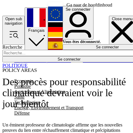
Ga naar de hoofdinhoud
Se connecter
Open sub
Close menu
English
navigation
Français
Deutsch
Vous êtes déconnecté.
Recherche
Se connecter
Español
Lumières éteintes
Se connecter
Rapporteur
Politique
Économie
Newsletters
Evénements
Em
POLITIQUE
POLICY AREAS
Des procès pour responsabilité
Economie
Politique
climatique devraient voir le
Agriculture et Alimentation
Santé
jour bientôt
Technologies
Energie, Environnement et Transport
Défense
Un éminent professeur de climatologie affirme que les nouvelles
preuves du lien entre réchauffement climatique et précipitations