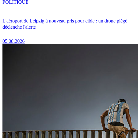
POLITIQUE
L'aéroport de Leipzig à nouveau pris pour cible : un drone piégé
déclenche l'alerte
05.08.2026