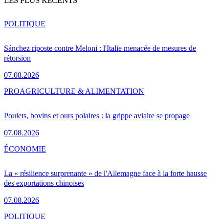
LES PLUS RÉCENTS
POLITIQUE
Sánchez riposte contre Meloni : l'Italie menacée de mesures de
rétorsion
07.08.2026
PRO
AGRICULTURE & ALIMENTATION
Poulets, bovins et ours polaires : la grippe aviaire se propage
07.08.2026
ÉCONOMIE
La « résilience surprenante » de l'Allemagne face à la forte hausse
des exportations chinoises
07.08.2026
POLITIQUE