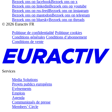
Bezoek ons op facebook
Bezoek ons op x
Bezoek ons op linkedin
Bezoek ons op youtube
Bezoek ons op rss-feed
Bezoek ons op instagram
Bezoek ons op mastodon
Bezoek ons op telegram
Bezoek ons op bluesky
Bezoek ons op threads
©
2026
Euractiv FR
Politique de confidentialité
Politique cookies
Conditions générales
Conditions d’abonnement
Conditions de vente
Services
Media Solutions
Projets publics européens
Evénements
Emplois
Agenda
Communiqués de presse
Members’ Circle