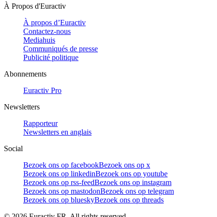
À Propos d'Euractiv
À propos d’Euractiv
Contactez-nous
Mediahuis
Communiqués de presse
Publicité politique
Abonnements
Euractiv Pro
Newsletters
Rapporteur
Newsletters en anglais
Social
Bezoek ons op facebook
Bezoek ons op x
Bezoek ons op linkedin
Bezoek ons op youtube
Bezoek ons op rss-feed
Bezoek ons op instagram
Bezoek ons op mastodon
Bezoek ons op telegram
Bezoek ons op bluesky
Bezoek ons op threads
©
2026
Euractiv FR. All rights reserved.