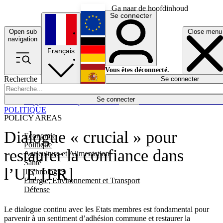
Ga naar de hoofdinhoud
Se connecter
Open sub
Close menu
English
navigation
Français
Deutsch
Vous êtes déconnecté.
Recherche
Se connecter
Español
Lumières éteintes
Se connecter
Rapporteur
Politique
Économie
Newsletters
Evénements
Em
POLITIQUE
POLICY AREAS
Dialogue « crucial » pour
Economie
Politique
restaurer la confiance dans
Agriculture et Alimentation
Santé
l’UE [FR]
Technologies
Energie, Environnement et Transport
Défense
Le dialogue continu avec les Etats membres est fondamental pour
parvenir à un sentiment d’adhésion commune et restaurer la