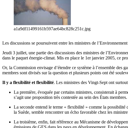
a1a9df11499161b597ae64bc828c251c.jpg
Les discussions se poursuivent entre les ministres de l’Environnement 
Jeudi 3 juillet, une partie des discussions des ministres de l’Enviro
dans le paquet énergie-climat. Mis en place le 1er janvier 2005, ce pr
Or, la Commission envisage d’étendre ce système à l’ensemble des gaz 
membres sont divisés sur la question et plusieurs points ont été soulev
Il y a flexibilité et flexibilité
. Les ministres des Vingt-Sept ont surtout
La première, évoquée par certains ministres, consisterait à per
s’agit une proposition très contestée au sein des États membres.
La seconde entend le terme « flexibilité » comme la possibilité
la Suède, semble rencontrer un écho favorable chez les ministr
La troisième, enfin, fait référence au Mécanisme de développemen
émissions de GES dans les pays en développement. En échange, ils