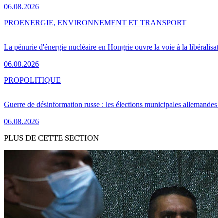
06.08.2026
PRO
ENERGIE, ENVIRONNEMENT ET TRANSPORT
La pénurie d'énergie nucléaire en Hongrie ouvre la voie à la libéralis
06.08.2026
PRO
POLITIQUE
Guerre de désinformation russe : les élections municipales allemandes 
06.08.2026
PLUS DE CETTE SECTION