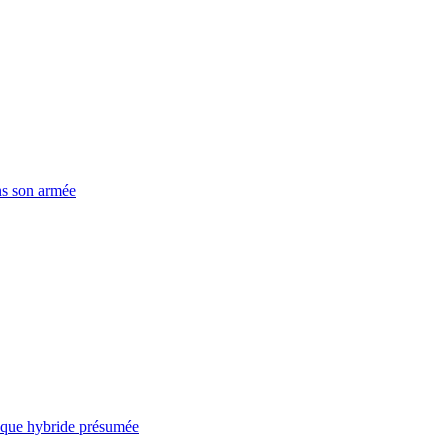
ns son armée
taque hybride présumée