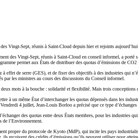
des Vingt-Sept, réunis à Saint-Cloud depuis hier et rejoints aujourd’hui
nnement des Vingt-Sept, réunis à Saint-Cloud en conseil informel, a por
ogramme permet aux États de distribuer des quotas d’émissions de CO2 à di
à effet de serre (GES), et de fixer des objectifs à des industries qui n
és par les ministres au cours des discussions du Conseil informel.
 deux mots à la bouche : solidarité et flexibilité. Mais trois conceptions
mettre à un même État d’interchanger les quotas dépensés dans les indust
 Vendredi 4 juillet, Jean-Louis Borloo a précisé que ce type d’échanges 
 d’échanger des quotas entre deux États membres, pour les industries qui
es de l’Environnement.
t propre du protocole de Kyoto (MdP), qui incite les pays industrialisés
 reçoivent des crédits d’émissions qu’ils peuvent utiliser pour atteind