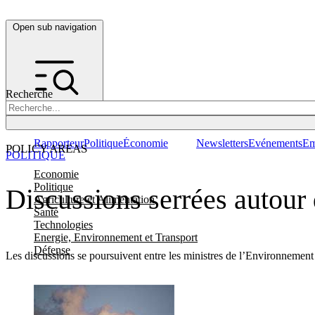
Open sub navigation
Recherche
Rapporteur
Politique
Économie
Newsletters
Evénements
Em
POLICY AREAS
POLITIQUE
Economie
Politique
Discussions serrées autour
Agriculture et Alimentation
Santé
Technologies
Energie, Environnement et Transport
Défense
Les discussions se poursuivent entre les ministres de l’Environnement 