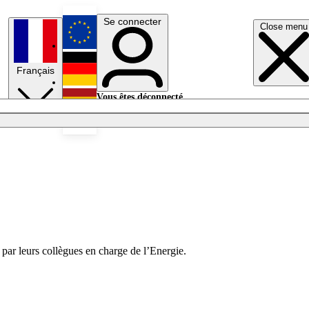
Se connecter
Close menu
English
Français
Deutsch
Vous êtes déconnecté.
Se connecter
Español
Lumières éteintes
 par leurs collègues en charge de l’Energie.