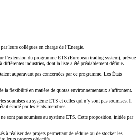
 par leurs collègues en charge de l’Energie.
té sur l’extension du programme ETS (European trading system), prévue
fférentes industries, dont la liste a été préalablement définie.
’étaient auparavant pas concernées par ce programme. Les États
 de la flexibilité en matière de quotas environnementaux s’affrontent.
ries soumises au système ETS et celles qui n’y sont pas soumises. il
était écarté par les États-membres.
 ne sont pas soumises au système ETS. Cette proposition, initiée par
 à réaliser des projets permettant de réduire ou de stocker les
re leurs propres objectifs.