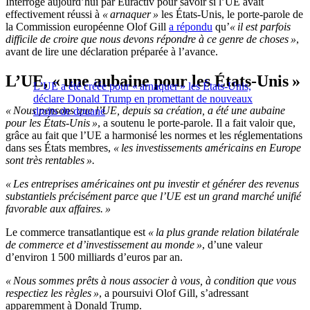
Interrogé aujourd’hui par Euractiv pour savoir si l’UE avait
effectivement réussi à
« arnaquer »
les États-Unis, le porte-parole de
la Commission européenne Olof Gill
a répondu
qu’
« il est parfois
difficile de croire que nous devons répondre à ce genre de choses »
,
avant de lire une déclaration préparée à l’avance.
L’UE, « une aubaine pour les États-Unis »
L’UE a été créée pour « arnaquer » les États-Unis,
déclare Donald Trump en promettant de nouveaux
« Nous pensons que l’UE, depuis sa création, a été une aubaine
droits de douane
pour les États-Unis »
, a soutenu le porte-parole. Il a fait valoir que,
grâce au fait que l’UE a harmonisé les normes et les réglementations
dans ses États membres,
« les investissements américains en Europe
sont très rentables ».
« Les entreprises américaines ont pu investir et générer des revenus
substantiels précisément parce que l’UE est un grand marché unifié
favorable aux affaires. »
Le commerce transatlantique est
« la plus grande relation bilatérale
de commerce et d’investissement au monde »
, d’une valeur
d’environ 1 500 milliards d’euros par an.
« Nous sommes prêts à nous associer à vous, à condition que vous
respectiez les règles »
, a poursuivi Olof Gill, s’adressant
apparemment à Donald Trump.