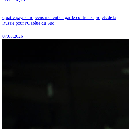
Quatre pays européens mettent en garde contre les projets de la
Russie pour l'Ossétie du Sud
07.08.2026