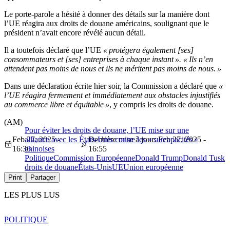
Le porte-parole a hésité à donner des détails sur la manière dont
l’UE réagira aux droits de douane américains, soulignant que le
président n’avait encore révélé aucun détail.
Il a toutefois déclaré que l’UE
« protégera également [ses]
consommateurs et [ses] entreprises à chaque instant ». « Ils n’en
attendent pas moins de nous et ils ne méritent pas moins de nous. »
Dans une déclaration écrite hier soir, la Commission a déclaré que
«
l’UE réagira fermement et immédiatement aux obstacles injustifiés
au commerce libre et équitable »
, y compris les droits de douane.
(AM)
Pour éviter les droits de douane, l’UE mise sur une
Feb 27, 2025 -
alliance avec les États-Unis contre les « surcapacités »
Dernière mise à jour: Feb 27, 2025 -
16:36
chinoises
16:55
Politique
Commission Européenne
Donald Trump
Donald Tusk
droits de douane
États-Unis
UE
Union européenne
Print
Partager
LES PLUS LUS
POLITIQUE