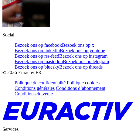
Social
Bezoek ons op facebook
Bezoek ons op x
Bezoek ons op linkedin
Bezoek ons op youtube
Bezoek ons op rss-feed
Bezoek ons op instagram
Bezoek ons op mastodon
Bezoek ons op telegram
Bezoek ons op bluesky
Bezoek ons op threads
©
2026
Euractiv FR
Politique de confidentialité
Politique cookies
Conditions générales
Conditions d’abonnement
Conditions de vente
Services