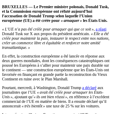
BRUXELLES — Le Premier ministre polonais, Donald Tusk,
et la Commission européenne ont réfuté aujourd’hui
l’accusation de Donald Trump selon laquelle l’Union
européenne (UE) a été créée pour
« arnaquer »
les États-Unis.
« L’UE n’a pas été créée pour arnaquer qui que ce soit »
,
a réagi
Donald Tusk sur X aux propos du président américain.
« Elle a été
créée pour maintenir la paix, instaurer le respect entre nos nations,
créer un commerce libre et équitable et renforcer notre amitié
transatlantique. »
En effet, la construction européenne a été lancée en réponse aux
deux guerres mondiales, dont les conséquences catastrophiques ont
poussé les Européens à s’allier pour maintenir une paix durable sur
le continent — une construction européenne que les États-Unis ont
favorisée en finançant en grande partie la reconstruction du Vieux
Continent en ruine avec le Plan Marshall.
Pourtant, mercredi, à Washington, Donald Trump
a déclaré
aux
journalistes que l’UE
« avait été créée pour arnaquer les États-
Unis »
, ajoutant qu’
« ils ont bien réussi »
, en référence à l’excédent
commercial de l’UE en matière de biens. Il a ensuite déclaré qu’il
annoncerait
« très bientôt »
une taxe de 25 % sur les voitures.