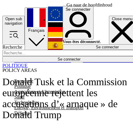
Ga naar de hoofdinhoud
Se connecter
Open sub
Close menu
English
navigation
Français
Deutsch
Vous êtes déconnecté.
Recherche
Se connecter
Español
Lumières éteintes
Se connecter
Rapporteur
Politique
Économie
Newsletters
Evénements
Em
POLITIQUE
POLICY AREAS
Donald Tusk et la Commission
Economie
Politique
européenne rejettent les
Agriculture et Alimentation
Santé
accusations d’« arnaque » de
Technologies
Energie, Environnement et Transport
Donald Trump
Défense