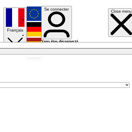
Se connecter
Close menu
English
Français
Deutsch
Vous êtes déconnecté.
Se connecter
Español
Lumières éteintes