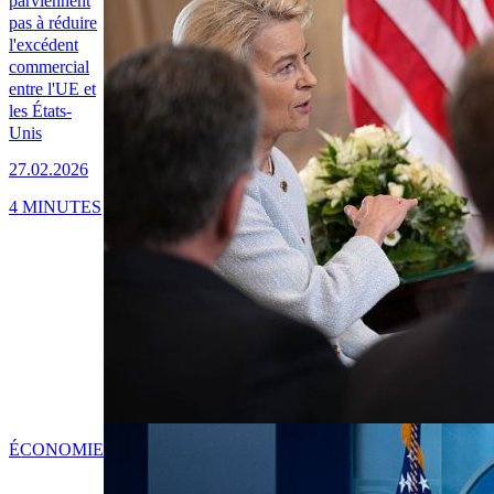
parviennent
pas à réduire
l'excédent
commercial
entre l'UE et
les États-
Unis
27.02.2026
4 MINUTES
ÉCONOMIE