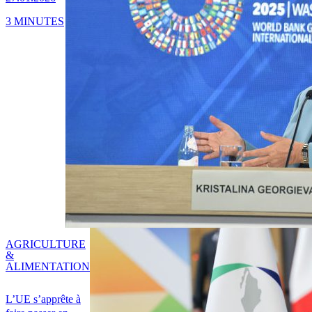
3 MINUTES
AGRICULTURE
&
ALIMENTATION
L’UE s’apprête à