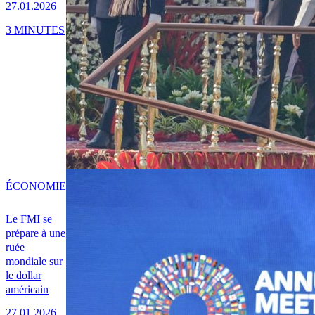
27.01.2026
3 MINUTES
ÉCONOMIE
Le FMI se
prépare à une
ruée
mondiale sur
le dollar
américain
27.01.2026