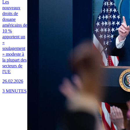
Les
nouveaux
droits de
douane
américains de
10 %
apportent un
«
soulagement
» modeste à
la plupart des
secteurs de
l'UE
26.02.2026
3 MINUTES