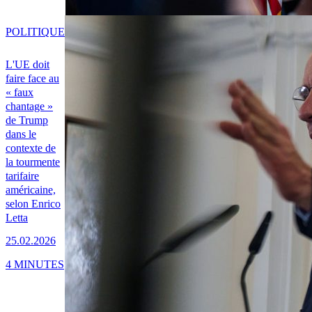
POLITIQUE
L'UE doit
faire face au
« faux
chantage »
de Trump
dans le
contexte de
la tourmente
tarifaire
américaine,
selon Enrico
Letta
25.02.2026
4 MINUTES