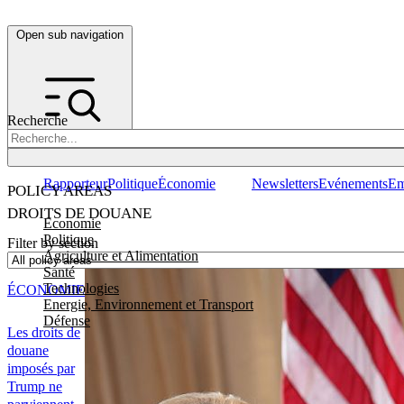
Open sub navigation
Recherche
Rapporteur
Politique
Économie
Newsletters
Evénements
Em
POLICY AREAS
DROITS DE DOUANE
Economie
Politique
Filter by section
Agriculture et Alimentation
Santé
Technologies
ÉCONOMIE
Energie, Environnement et Transport
Défense
Les droits de
douane
imposés par
Trump ne