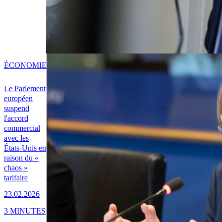
ÉCONOMIE
Le Parlement
européen
suspend
l'accord
commercial
avec les
États-Unis en
raison du «
chaos »
tarifaire
23.02.2026
3 MINUTES