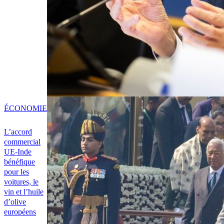
ÉCONOMIE
L’accord
commercial
UE-Inde
bénéfique
pour les
voitures, le
vin et l’huile
d’olive
européens