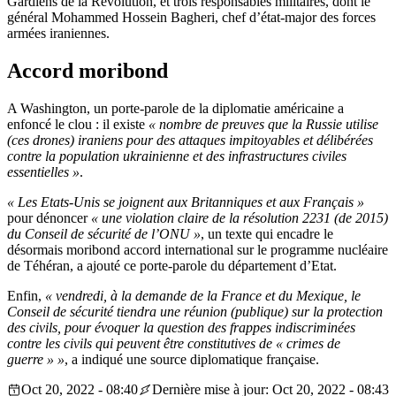
Gardiens de la Révolution, et trois responsables militaires, dont le
général Mohammed Hossein Bagheri, chef d’état-major des forces
armées iraniennes.
Accord moribond
A Washington, un porte-parole de la diplomatie américaine a
enfoncé le clou : il existe
« nombre de preuves que la Russie utilise
(ces drones) iraniens pour des attaques impitoyables et délibérées
contre la population ukrainienne et des infrastructures civiles
essentielles »
.
« Les Etats-Unis se joignent aux Britanniques et aux Français »
pour dénoncer
« une violation claire de la résolution 2231 (de 2015)
du Conseil de sécurité de l’ONU »
, un texte qui encadre le
désormais moribond accord international sur le programme nucléaire
de Téhéran, a ajouté ce porte-parole du département d’Etat.
Enfin,
« vendredi, à la demande de la France et du Mexique, le
Conseil de sécurité tiendra une réunion (publique) sur la protection
des civils, pour évoquer la question des frappes indiscriminées
contre les civils qui peuvent être constitutives de « crimes de
guerre » »
, a indiqué une source diplomatique française.
Oct 20, 2022 - 08:40
Dernière mise à jour: Oct 20, 2022 - 08:43