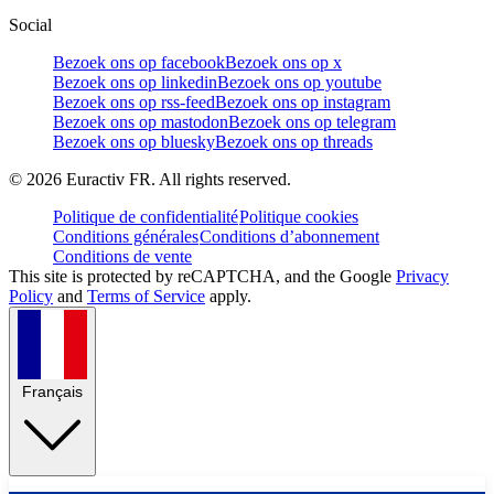
Social
Bezoek ons op facebook
Bezoek ons op x
Bezoek ons op linkedin
Bezoek ons op youtube
Bezoek ons op rss-feed
Bezoek ons op instagram
Bezoek ons op mastodon
Bezoek ons op telegram
Bezoek ons op bluesky
Bezoek ons op threads
©
2026
Euractiv FR. All rights reserved.
Politique de confidentialité
Politique cookies
Conditions générales
Conditions d’abonnement
Conditions de vente
This site is protected by reCAPTCHA, and the Google
Privacy
Policy
and
Terms of Service
apply.
Français