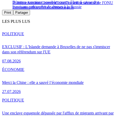
D’autres sanctions possibles contre l’Iran à cause des
Politique
Antonio Guterres
Chine
Conseil de sécurité de l'ONU
livraisons présumées de drones à la Russie
International
Kiev
Téhéran
Washington
Print
Partager
LES PLUS LUS
POLITIQUE
EXCLUSIF : L'Islande demande à Bruxelles de ne pas s'immiscer
dans son référendum sur l'UE
07.08.2026
ÉCONOMIE
Merci la Chine : elle a sauvé l’économie mondiale
27.07.2026
POLITIQUE
Une enclave espagnole dépassée par l'afflux de migrants arrivant par