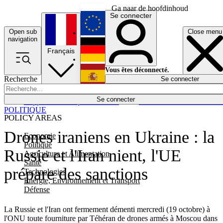
Ga naar de hoofdinhoud
Se connecter
Open sub
Close menu
English
navigation
Français
Deutsch
Vous êtes déconnecté.
Recherche
Se connecter
Español
Lumières éteintes
Se connecter
Rapporteur
Politique
Économie
Newsletters
Evénements
Em
POLITIQUE
POLICY AREAS
Drones iraniens en Ukraine : la
Economie
Politique
Russie et l'Iran nient, l'UE
Agriculture et Alimentation
Santé
prépare des sanctions
Technologies
Energie, Environnement et Transport
Défense
La Russie et l'Iran ont fermement démenti mercredi (19 octobre) à
l'ONU toute fourniture par Téhéran de drones armés à Moscou dans