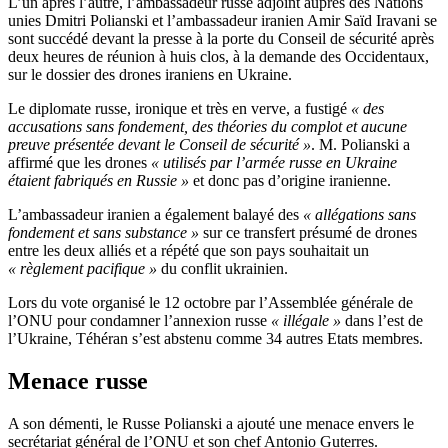
L’un après l’autre, l’ambassadeur russe adjoint auprès des Nations
unies Dmitri Polianski et l’ambassadeur iranien Amir Saïd Iravani se
sont succédé devant la presse à la porte du Conseil de sécurité après
deux heures de réunion à huis clos, à la demande des Occidentaux,
sur le dossier des drones iraniens en Ukraine.
Le diplomate russe, ironique et très en verve, a fustigé
« des
accusations sans fondement, des théories du complot et aucune
preuve présentée devant le Conseil de sécurité »
. M. Polianski a
affirmé que les drones
« utilisés par l’armée russe en Ukraine
étaient fabriqués en Russie »
et donc pas d’origine iranienne.
L’ambassadeur iranien a également balayé des
« allégations sans
fondement et sans substance »
sur ce transfert présumé de drones
entre les deux alliés et a répété que son pays souhaitait un
« règlement pacifique »
du conflit ukrainien.
Lors du vote organisé le 12 octobre par l’Assemblée générale de
l’ONU pour condamner l’annexion russe
« illégale »
dans l’est de
l’Ukraine, Téhéran s’est abstenu comme 34 autres Etats membres.
Menace russe
A son démenti, le Russe Polianski a ajouté une menace envers le
secrétariat général de l’ONU et son chef Antonio Guterres.