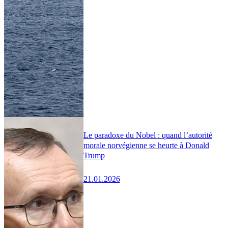
Le paradoxe du Nobel : quand l’autorité
morale norvégienne se heurte à Donald
Trump
21.01.2026