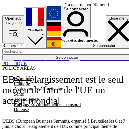
Ga naar de hoofdinhoud
Se connecter
Open sub
Close menu
English
navigation
Français
Deutsch
Vous êtes déconnecté.
Recherche
Se connecter
Español
Lumières éteintes
Se connecter
Rapporteur
Politique
Économie
Newsletters
Evénements
Em
POLITIQUE
POLICY AREAS
EBS: l'élargissement est le seul
Economie
Politique
moyen de faire de l'UE un
Agriculture et Alimentation
Santé
acteur mondial
Technologies
Energie, Environnement et Transport
Défense
L'EBS (European Business Summit), organisé à Bruxelles les 6 et 7
juin, a choisi l'élargissement de l'UE comme principal thème de