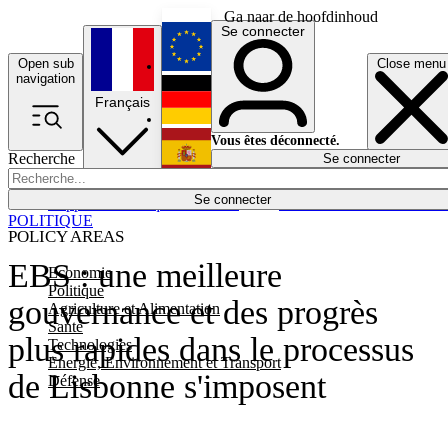
Ga naar de hoofdinhoud
Se connecter
Open sub
Close menu
English
navigation
Français
Deutsch
Vous êtes déconnecté.
Recherche
Se connecter
Español
Lumières éteintes
Se connecter
Rapporteur
Politique
Économie
Newsletters
Evénements
Em
POLITIQUE
POLICY AREAS
EBS : une meilleure
Economie
Politique
gouvernance et des progrès
Agriculture et Alimentation
Santé
plus rapides dans le processus
Technologies
Energie, Environnement et Transport
de Lisbonne s'imposent
Défense