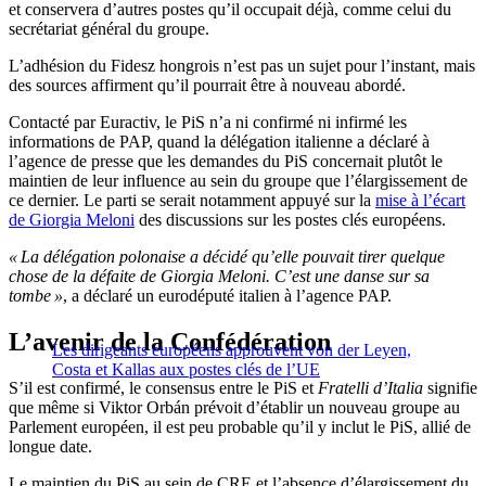
et conservera d’autres postes qu’il occupait déjà, comme celui du
secrétariat général du groupe.
L’adhésion du Fidesz hongrois n’est pas un sujet pour l’instant, mais
des sources affirment qu’il pourrait être à nouveau abordé.
Contacté par Euractiv, le PiS n’a ni confirmé ni infirmé les
informations de PAP, quand la délégation italienne a déclaré à
l’agence de presse que les demandes du PiS concernait plutôt le
maintien de leur influence au sein du groupe que l’élargissement de
ce dernier. Le parti se serait notamment appuyé sur la
mise à l’écart
de Giorgia Meloni
des discussions sur les postes clés européens.
« La délégation polonaise a décidé qu’elle pouvait tirer quelque
chose de la défaite de Giorgia Meloni. C’est une danse sur sa
tombe »
, a déclaré un eurodéputé italien à l’agence PAP.
L’avenir de la Confédération
Les dirigeants européens approuvent von der Leyen,
Costa et Kallas aux postes clés de l’UE
S’il est confirmé, le consensus entre le PiS et
Fratelli d’Italia
signifie
que même si Viktor Orbán prévoit d’établir un nouveau groupe au
Parlement européen, il est peu probable qu’il y inclut le PiS, allié de
longue date.
Le maintien du PiS au sein de CRE et l’absence d’élargissement du