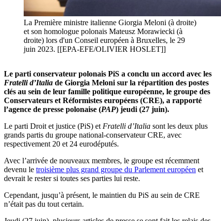
La Première ministre italienne Giorgia Meloni (à droite)
et son homologue polonais Mateusz Morawiecki (à
droite) lors d'un Conseil européen à Bruxelles, le 29
juin 2023. [[EPA-EFE/OLIVIER HOSLET]]
Le parti conservateur polonais PiS a conclu un accord avec les
Fratelli d’Italia
de Giorgia Meloni sur la répartition des postes
clés au sein de leur famille politique européenne, le groupe des
Conservateurs et Réformistes européens (CRE), a rapporté
l’agence de presse polonaise (
PAP
) jeudi (27 juin).
Le parti Droit et justice (PiS) et
Fratelli d’Italia
sont les deux plus
grands partis du groupe national-conservateur CRE, avec
respectivement 20 et 24 eurodéputés.
Avec l’arrivée de nouveaux membres, le groupe est récemment
devenu le
troisième plus grand groupe du Parlement européen
et
devrait le rester si toutes ses parties lui reste.
Cependant, jusqu’à présent, le maintien du PiS au sein de CRE
n’était pas du tout certain.
Jeudi (27 juin), plusieurs articles de presse se sont fait les relais des