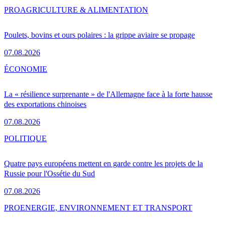
PRO
AGRICULTURE & ALIMENTATION
Poulets, bovins et ours polaires : la grippe aviaire se propage
07.08.2026
ÉCONOMIE
La « résilience surprenante » de l'Allemagne face à la forte hausse
des exportations chinoises
07.08.2026
POLITIQUE
Quatre pays européens mettent en garde contre les projets de la
Russie pour l'Ossétie du Sud
07.08.2026
PRO
ENERGIE, ENVIRONNEMENT ET TRANSPORT