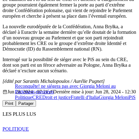
groupe pourraient également fermer la porte au parti d’extrême
droite Confédération polonaise, qui vient de rejoindre le Parlement
européen et cherche à présent sa place dans l’éventail européen.
La nouvelle eurodéputée de la Confédération, Anna Bryłka, a
déclaré à Euractiv la semaine dernière qu’elle doutait de la formation
d’un nouveau groupe au Parlement et que son parti rejoindrait
probablement les CRE ou le groupe d’extrême droite Identité et
Démocratie (ID) du Rassemblement national (RN).
Interrogé sur la possibilité de siéger avec le PiS au sein du CRE,
dont son parti est un féroce adversaire au Pologne, Anna Bryłka a
déclaré n’exclure aucun scénario.
[édité par Sarantis Michalopoulos / Aurélie Pugnet]
Reconquête! ne siégera pas avec Giorgia Meloni au
Jun 28, 2024 - 07:21
Parlement européen
Dernière mise à jour: Jun 28, 2024 - 12:30
Politique
CRE
Droit et justice
Fratelli d'Italia
Giorgia Meloni
PiS
Print
Partager
LES PLUS LUS
POLITIQUE