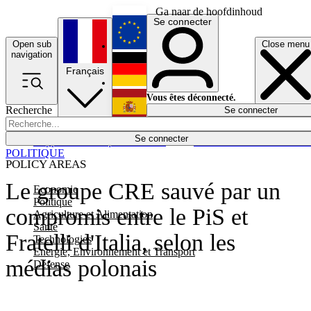
Ga naar de hoofdinhoud
Se connecter
Open sub
Close menu
English
navigation
Français
Deutsch
Vous êtes déconnecté.
Recherche
Se connecter
Español
Lumières éteintes
Se connecter
Rapporteur
Politique
Économie
Newsletters
Evénements
Em
POLITIQUE
POLICY AREAS
Le groupe CRE sauvé par un
Economie
Politique
compromis entre le PiS et
Agriculture et Alimentation
Santé
Fratelli d'Italia, selon les
Technologies
Energie, Environnement et Transport
médias polonais
Défense