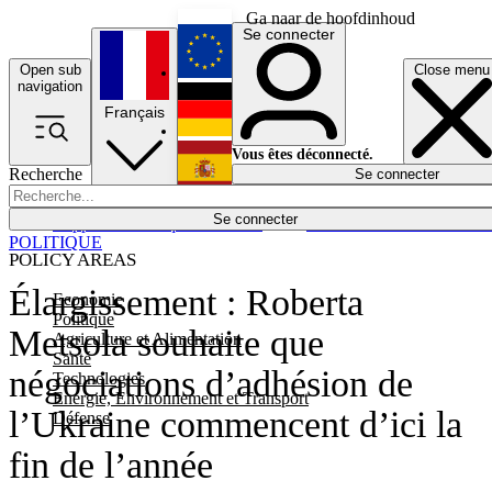
Ga naar de hoofdinhoud
Se connecter
Open sub
Close menu
English
navigation
Français
Deutsch
Vous êtes déconnecté.
Recherche
Se connecter
Español
Lumières éteintes
Se connecter
Rapporteur
Politique
Économie
Newsletters
Evénements
Em
POLITIQUE
POLICY AREAS
Élargissement : Roberta
Economie
Politique
Metsola souhaite que
Agriculture et Alimentation
Santé
négociations d’adhésion de
Technologies
Energie, Environnement et Transport
l’Ukraine commencent d’ici la
Défense
fin de l’année