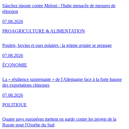
Sánchez riposte contre Meloni : l'Italie menacée de mesures de
rétorsion
07.08.2026
PRO
AGRICULTURE & ALIMENTATION
Poulets, bovins et ours polaires : la grippe aviaire se propage
07.08.2026
ÉCONOMIE
La « résilience surprenante » de l'Allemagne face à la forte hausse
des exportations chinoises
07.08.2026
POLITIQUE
Quatre pays européens mettent en garde contre les projets de la
Russie pour l'Ossétie du Sud