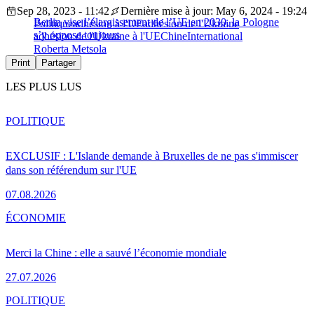
Sep 28, 2023 - 11:42
Dernière mise à jour: May 6, 2024 - 19:24
Berlin vise l’élargissement de l’UE en 2030, la Pologne
Politique
adhésion à l'UE
adhésion de l'Ukraine
s’y oppose toujours
adhésion de l'Ukraine à l'UE
Chine
International
Roberta Metsola
Print
Partager
LES PLUS LUS
POLITIQUE
EXCLUSIF : L'Islande demande à Bruxelles de ne pas s'immiscer
dans son référendum sur l'UE
07.08.2026
ÉCONOMIE
Merci la Chine : elle a sauvé l’économie mondiale
27.07.2026
POLITIQUE