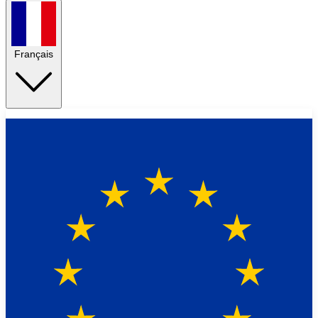
Français