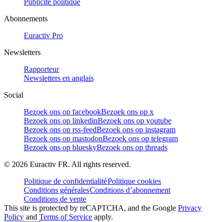
Publicité politique
Abonnements
Euractiv Pro
Newsletters
Rapporteur
Newsletters en anglais
Social
Bezoek ons op facebook
Bezoek ons op x
Bezoek ons op linkedin
Bezoek ons op youtube
Bezoek ons op rss-feed
Bezoek ons op instagram
Bezoek ons op mastodon
Bezoek ons op telegram
Bezoek ons op bluesky
Bezoek ons op threads
©
2026
Euractiv FR. All rights reserved.
Politique de confidentialité
Politique cookies
Conditions générales
Conditions d’abonnement
Conditions de vente
This site is protected by reCAPTCHA, and the Google
Privacy
Policy
and
Terms of Service
apply.