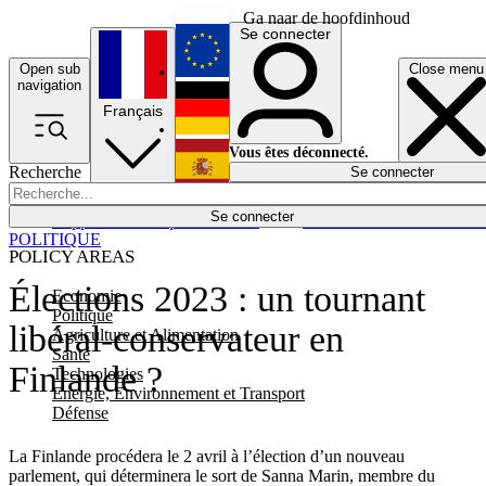
Ga naar de hoofdinhoud
Se connecter
Open sub
Close menu
English
navigation
Français
Deutsch
Vous êtes déconnecté.
Recherche
Se connecter
Español
Lumières éteintes
Se connecter
Rapporteur
Politique
Économie
Newsletters
Evénements
Em
POLITIQUE
POLICY AREAS
Élections 2023 : un tournant
Economie
Politique
libéral-conservateur en
Agriculture et Alimentation
Santé
Finlande ?
Technologies
Energie, Environnement et Transport
Défense
La Finlande procédera le 2 avril à l’élection d’un nouveau
parlement, qui déterminera le sort de Sanna Marin, membre du