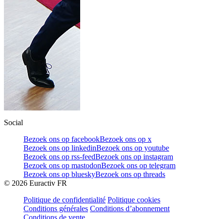
Social
Bezoek ons op facebook
Bezoek ons op x
Bezoek ons op linkedin
Bezoek ons op youtube
Bezoek ons op rss-feed
Bezoek ons op instagram
Bezoek ons op mastodon
Bezoek ons op telegram
Bezoek ons op bluesky
Bezoek ons op threads
©
2026
Euractiv FR
Politique de confidentialité
Politique cookies
Conditions générales
Conditions d’abonnement
Conditions de vente