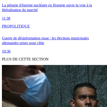
La pénurie d'énergie nucléaire en Hongrie ouvre la voie à la
libéralisation du marché
11:38
PRO
POLITIQUE
Guerre de désinformation russe : les élections municipales
allemandes prises pour cible
10:36
PLUS DE CETTE SECTION