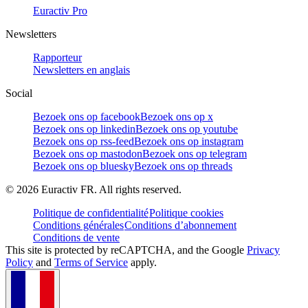
Euractiv Pro
Newsletters
Rapporteur
Newsletters en anglais
Social
Bezoek ons op facebook
Bezoek ons op x
Bezoek ons op linkedin
Bezoek ons op youtube
Bezoek ons op rss-feed
Bezoek ons op instagram
Bezoek ons op mastodon
Bezoek ons op telegram
Bezoek ons op bluesky
Bezoek ons op threads
©
2026
Euractiv FR. All rights reserved.
Politique de confidentialité
Politique cookies
Conditions générales
Conditions d’abonnement
Conditions de vente
This site is protected by reCAPTCHA, and the Google
Privacy
Policy
and
Terms of Service
apply.