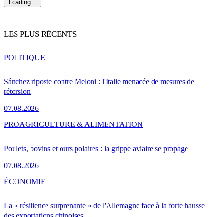
Loading...
LES PLUS RÉCENTS
POLITIQUE
Sánchez riposte contre Meloni : l'Italie menacée de mesures de
rétorsion
07.08.2026
PRO
AGRICULTURE & ALIMENTATION
Poulets, bovins et ours polaires : la grippe aviaire se propage
07.08.2026
ÉCONOMIE
La « résilience surprenante » de l'Allemagne face à la forte hausse
des exportations chinoises