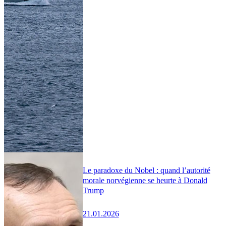
Le paradoxe du Nobel : quand l’autorité
morale norvégienne se heurte à Donald
Trump
21.01.2026