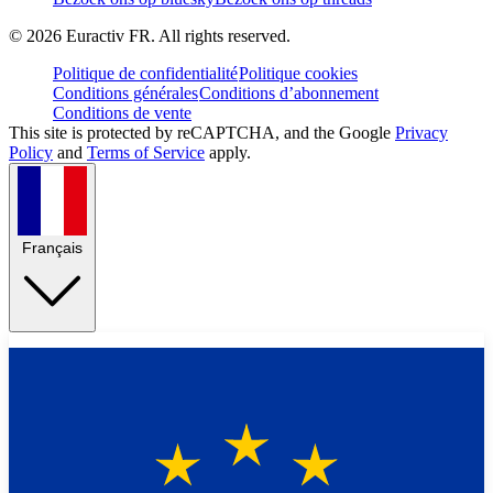
©
2026
Euractiv FR. All rights reserved.
Politique de confidentialité
Politique cookies
Conditions générales
Conditions d’abonnement
Conditions de vente
This site is protected by reCAPTCHA, and the Google
Privacy
Policy
and
Terms of Service
apply.
Français