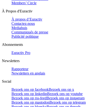
Members’ Circle
À Propos d'Euractiv
À propos d’Euractiv
Contactez-nous
Mediahuis
Communiqués de presse
Publicité politique
Abonnements
Euractiv Pro
Newsletters
Rapporteur
Newsletters en anglais
Social
Bezoek ons op facebook
Bezoek ons op x
Bezoek ons op linkedin
Bezoek ons op youtube
Bezoek ons op rss-feed
Bezoek ons op instagram
Bezoek ons op mastodon
Bezoek ons op telegram
Bezoek ons op bluesky
Bezoek ons op threads