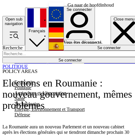
Ga naar de hoofdinhoud
Se connecter
Open sub
Close menu
English
navigation
Français
Deutsch
Vous êtes déconnecté.
Recherche
Se connecter
Español
Lumières éteintes
Se connecter
Rapporteur
Politique
Économie
Newsletters
Evénements
Em
POLITIQUE
POLICY AREAS
Elections en Roumanie :
Economie
Politique
nouveau gouvernement, mêmes
Agriculture et Alimentation
Santé
problèmes
Technologies
Energie, Environnement et Transport
Défense
La Roumanie aura un nouveau Parlement et un nouveau cabinet
après les élections générales qui se tiendront dimanche prochain 30