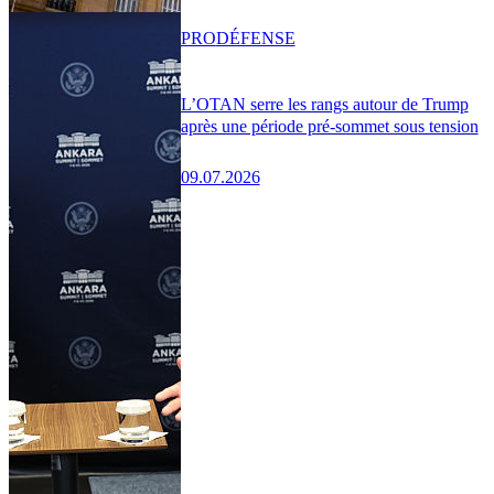
PRO
DÉFENSE
L’OTAN serre les rangs autour de Trump
après une période pré-sommet sous tension
09.07.2026