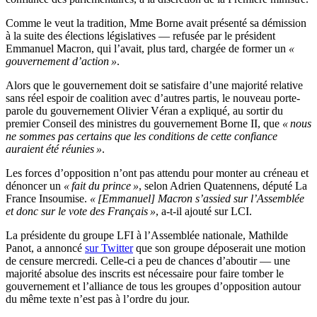
Comme le veut la tradition, Mme Borne avait présenté sa démission
à la suite des élections législatives — refusée par le président
Emmanuel Macron, qui l’avait, plus tard, chargée de former un
«
gouvernement d’action »
.
Alors que le gouvernement doit se satisfaire d’une majorité relative
sans réel espoir de coalition avec d’autres partis, le nouveau porte-
parole du gouvernement Olivier Véran a expliqué, au sortir du
premier Conseil des ministres du gouvernement Borne II, que
« nous
ne sommes pas certains que les conditions de cette confiance
auraient été réunies »
.
Les forces d’opposition n’ont pas attendu pour monter au créneau et
dénoncer un
« fait du prince »
, selon Adrien Quatennens, député La
France Insoumise.
« [Emmanuel] Macron s’assied sur l’Assemblée
et donc sur le vote des Français »
, a-t-il ajouté sur LCI.
La présidente du groupe LFI à l’Assemblée nationale, Mathilde
Panot, a annoncé
sur Twitter
que son groupe déposerait une motion
de censure mercredi. Celle-ci a peu de chances d’aboutir — une
majorité absolue des inscrits est nécessaire pour faire tomber le
gouvernement et l’alliance de tous les groupes d’opposition autour
du même texte n’est pas à l’ordre du jour.