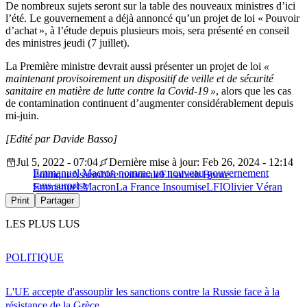
De nombreux sujets seront sur la table des nouveaux ministres d’ici
l’été. Le gouvernement a déjà annoncé qu’un projet de loi « Pouvoir
d’achat », à l’étude depuis plusieurs mois, sera présenté en conseil
des ministres jeudi (7 juillet).
La Première ministre devrait aussi présenter un projet de loi
«
maintenant provisoirement un dispositif de veille et de sécurité
sanitaire en matière de lutte contre la Covid-19 »
, alors que les cas
de contamination continuent d’augmenter considérablement depuis
mi-juin.
[Edité par Davide Basso]
Jul 5, 2022 - 07:04
Dernière mise à jour: Feb 26, 2024 - 12:14
Emmanuel Macron nomme un nouveau gouvernement
Politique
Assemblée nationale
Elisabeth Borne
sans surprise
Emmanuel Macron
La France Insoumise
LFI
Olivier Véran
Print
Partager
LES PLUS LUS
POLITIQUE
L'UE accepte d'assouplir les sanctions contre la Russie face à la
résistance de la Grèce