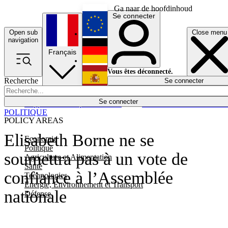
Ga naar de hoofdinhoud
Se connecter
Open sub
Close menu
English
navigation
Français
Deutsch
Vous êtes déconnecté.
Recherche
Se connecter
Español
Lumières éteintes
Se connecter
Rapporteur
Politique
Économie
Newsletters
Evénements
Em
POLITIQUE
POLICY AREAS
Elisabeth Borne ne se
Economie
Politique
soumettra pas à un vote de
Agriculture et Alimentation
Santé
confiance à l’Assemblée
Technologies
Energie, Environnement et Transport
nationale
Défense