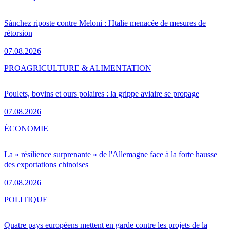
Sánchez riposte contre Meloni : l'Italie menacée de mesures de
rétorsion
07.08.2026
PRO
AGRICULTURE & ALIMENTATION
Poulets, bovins et ours polaires : la grippe aviaire se propage
07.08.2026
ÉCONOMIE
La « résilience surprenante » de l'Allemagne face à la forte hausse
des exportations chinoises
07.08.2026
POLITIQUE
Quatre pays européens mettent en garde contre les projets de la