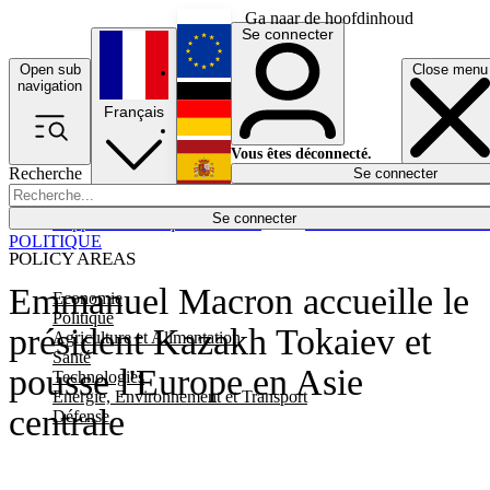
Ga naar de hoofdinhoud
Se connecter
Open sub
Close menu
English
navigation
Français
Deutsch
Vous êtes déconnecté.
Recherche
Se connecter
Español
Lumières éteintes
Se connecter
Rapporteur
Politique
Économie
Newsletters
Evénements
Em
POLITIQUE
POLICY AREAS
Emmanuel Macron accueille le
Economie
Politique
président Kazakh Tokaiev et
Agriculture et Alimentation
Santé
pousse l'Europe en Asie
Technologies
Energie, Environnement et Transport
centrale
Défense