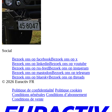
Social
Bezoek ons op facebook
Bezoek ons op x
Bezoek ons op linkedin
Bezoek ons op youtube
Bezoek ons op rss-feed
Bezoek ons op instagram
Bezoek ons op mastodon
Bezoek ons op telegram
Bezoek ons op bluesky
Bezoek ons op threads
©
2026
Euractiv FR
Politique de confidentialité
Politique cookies
Conditions générales
Conditions d’abonnement
Conditions de vente