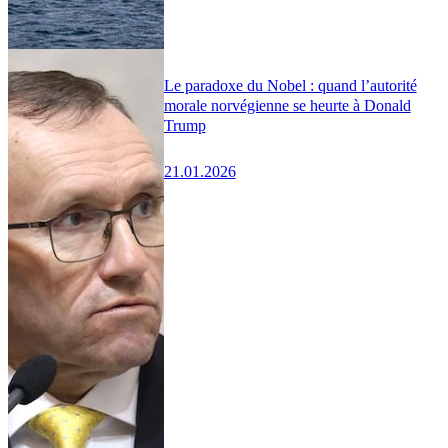
Le paradoxe du Nobel : quand l’autorité
morale norvégienne se heurte à Donald
Trump
21.01.2026