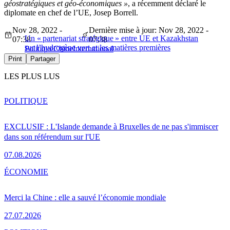
géostratégiques et géo-économiques »
, a récemment déclaré le
diplomate en chef de l’UE, Josep Borrell.
Nov 28, 2022 -
Dernière mise à jour: Nov 28, 2022 -
Un « partenariat stratégique » entre UE et Kazakhstan
07:38
07:38
sur l’hydrogène vert et les matières premières
Politique
Chine
International
Print
Partager
LES PLUS LUS
POLITIQUE
EXCLUSIF : L'Islande demande à Bruxelles de ne pas s'immiscer
dans son référendum sur l'UE
07.08.2026
ÉCONOMIE
Merci la Chine : elle a sauvé l’économie mondiale
27.07.2026