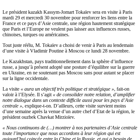
Le président kazakh Kassym-Jomart Tokaïev sera en visite à Paris
mardi 29 et mercredi 30 novembre pour renforcer les liens entre la
France et ce pays d’Asie centrale, une région hautement stratégique
que Paris et l’Europe ne veulent pas laisser aux influences russes,
chinoises, turques ou américaines.
Tout juste réélu, M. Tokaïev a choisi de venir à Paris au lendemain
d’une visite à Vladimir Poutine à Moscou ce lundi 28 novembre.
Le Kazakhstan, pays traditionnellement dans la sphère d’influence
russe, a jusqu’à présent adopté une posture d’équilibre sur la guerre
en Ukraine, en ne soutenant pas Moscou sans pour autant se placer
sur la ligne occidentale.
La visite
« aura un objectif très politique et stratégique »
, fait-on
valoir à l’Elysée. Il s’agit
« de consolider notre relation, d’amplifier
notre dialogue dans un contexte difficile aussi pour les pays d’Asie
centrale »
, explique-t-on. D’ailleurs, cette visite survient moins
d’une semaine après la venue d’un autre chef d’Etat de la région, le
président ouzbek Chavkat Mirzioïev.
« Nous continuons de (…) montrer à nos partenaires d’Asie centrale
toute l’importance que nous accordons à leur région qui est
aujourd’hui coincée entre la Chine et la Russie, et qui a besoin de