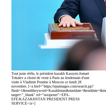
Tout juste réélu, le président kazakh Kassym-Jomart
Tokaïev a choisi de venir à Paris au lendemain d'une
visite à Vladimir Poutine à Moscou ce lundi 28
novembre. [<a href="https://epaimages.com/search.pp?
flush=1&multikeyword=Kazakhstan&startdate=&enddate=&met
target="_blank" rel="noopener">EPA-
EFE/KAZAKHSTAN PRESIDENT PRESS
SERVICE</a>]