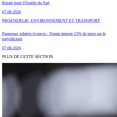
Russie pour l'Ossétie du Sud
07.08.2026
PRO
ENERGIE, ENVIRONNEMENT ET TRANSPORT
Panneaux solaires et puces : Trump impose 15% de taxes sur le
polysilicium
07.08.2026
PLUS DE CETTE SECTION