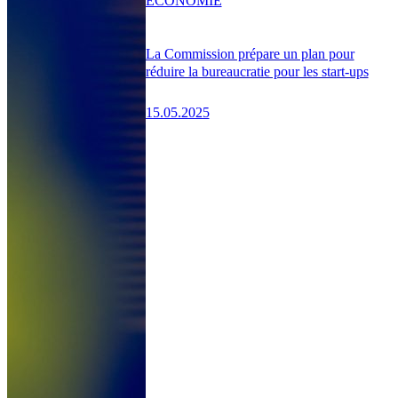
ÉCONOMIE
La Commission prépare un plan pour
réduire la bureaucratie pour les start-ups
15.05.2025