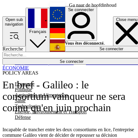
Ga naar de hoofdinhoud
Se connecter
Open sub
Close menu
English
navigation
Français
Deutsch
Vous êtes déconnecté.
Recherche
Se connecter
Español
Lumières éteintes
Se connecter
Rapporteur
Politique
Économie
Newsletters
Evénements
Em
ÉCONOMIE
POLICY AREAS
En bref - Galileo : le
Economie
Politique
consortium vainqueur ne sera
Agriculture et Alimentation
Santé
connu qu'en juin prochain
Technologies
Energie, Environnement et Transport
Défense
Incapable de trancher entre les deux consortiums en lice, l'entreprise
commune Galileo vient de décider de repousser sa décision