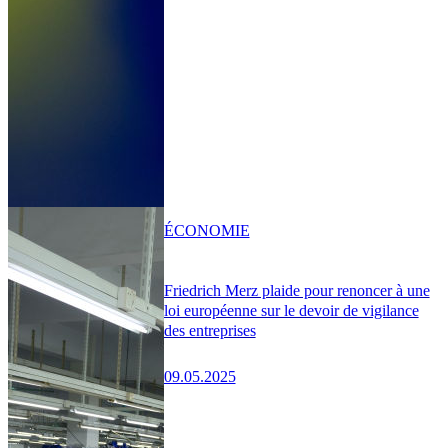
ÉCONOMIE
Friedrich Merz plaide pour renoncer à une
loi européenne sur le devoir de vigilance
des entreprises
09.05.2025