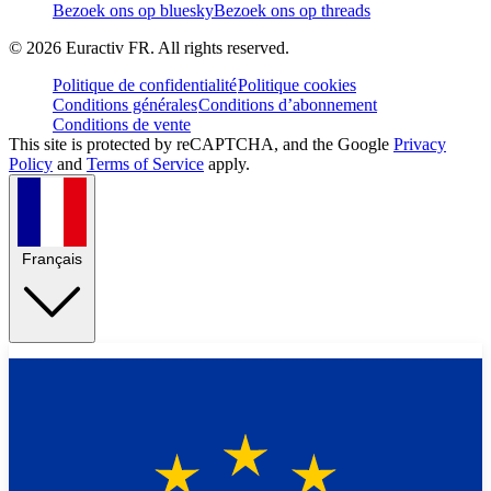
Bezoek ons op bluesky
Bezoek ons op threads
©
2026
Euractiv FR. All rights reserved.
Politique de confidentialité
Politique cookies
Conditions générales
Conditions d’abonnement
Conditions de vente
This site is protected by reCAPTCHA, and the Google
Privacy
Policy
and
Terms of Service
apply.
Français