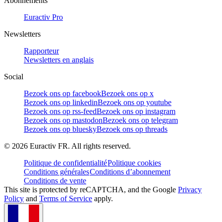
Abonnements
Euractiv Pro
Newsletters
Rapporteur
Newsletters en anglais
Social
Bezoek ons op facebook
Bezoek ons op x
Bezoek ons op linkedin
Bezoek ons op youtube
Bezoek ons op rss-feed
Bezoek ons op instagram
Bezoek ons op mastodon
Bezoek ons op telegram
Bezoek ons op bluesky
Bezoek ons op threads
©
2026
Euractiv FR. All rights reserved.
Politique de confidentialité
Politique cookies
Conditions générales
Conditions d’abonnement
Conditions de vente
This site is protected by reCAPTCHA, and the Google
Privacy
Policy
and
Terms of Service
apply.