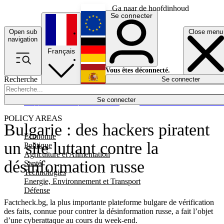
Ga naar de hoofdinhoud
Se connecter
Open sub
Close menu
English
navigation
Français
Deutsch
Vous êtes déconnecté.
Recherche
Se connecter
Español
Lumières éteintes
Se connecter
Rapporteur
Politique
Économie
Newsletters
Evénements
Em
POLICY AREAS
Bulgarie : des hackers piratent
Economie
un site luttant contre la
Politique
Agriculture et Alimentation
désinformation russe
Santé
Technologies
Energie, Environnement et Transport
Défense
Factcheck.bg, la plus importante plateforme bulgare de vérification
des faits, connue pour contrer la désinformation russe, a fait l’objet
d’une cyberattaque au cours du week-end.