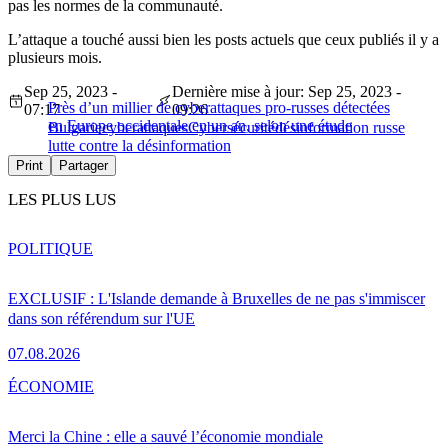
pas les normes de la communauté.
L’attaque a touché aussi bien les posts actuels que ceux publiés il y a
plusieurs mois.
Sep 25, 2023 -
Dernière mise à jour: Sep 25, 2023 -
Près d’un millier de cyberattaques pro-russes détectées
07:17
09:26
en Europe occidentale en un an, selon une étude
Bulgarie
cyberattaques
Cybersécurité
désinformation russe
lutte contre la désinformation
Print
Partager
LES PLUS LUS
POLITIQUE
EXCLUSIF : L'Islande demande à Bruxelles de ne pas s'immiscer
dans son référendum sur l'UE
07.08.2026
ÉCONOMIE
Merci la Chine : elle a sauvé l’économie mondiale