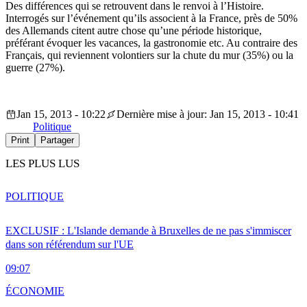
Des différences qui se retrouvent dans le renvoi à l’Histoire.
Interrogés sur l’événement qu’ils associent à la France, près de 50%
des Allemands citent autre chose qu’une période historique,
préférant évoquer les vacances, la gastronomie etc. Au contraire des
Français, qui reviennent volontiers sur la chute du mur (35%) ou la
guerre (27%).
Jan 15, 2013 - 10:22
Dernière mise à jour: Jan 15, 2013 - 10:41
Politique
Print
Partager
LES PLUS LUS
POLITIQUE
EXCLUSIF : L'Islande demande à Bruxelles de ne pas s'immiscer
dans son référendum sur l'UE
09:07
ÉCONOMIE