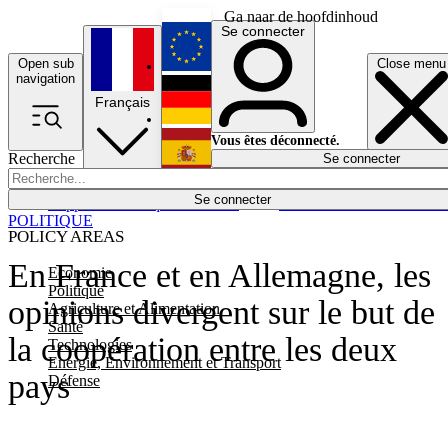
Ga naar de hoofdinhoud
Se connecter
Open sub
Close menu
English
navigation
Français
Deutsch
Vous êtes déconnecté.
Recherche
Se connecter
Español
Lumières éteintes
Se connecter
Rapporteur
Politique
Économie
Newsletters
Evénements
Em
POLITIQUE
POLICY AREAS
En France et en Allemagne, les
Economie
Politique
opinions divergent sur le but de
Agriculture et Alimentation
Santé
la coopération entre les deux
Technologies
Energie, Environnement et Transport
pays
Défense